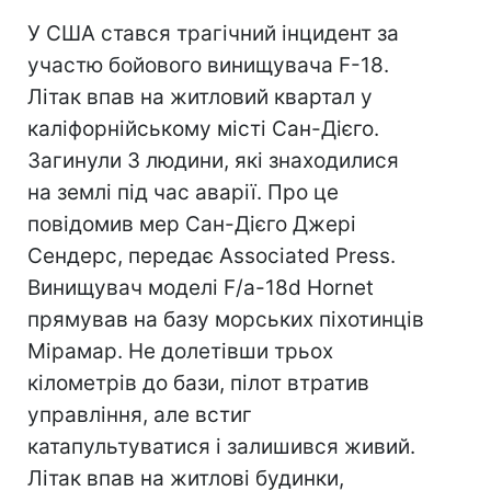
У США стався трагічний інцидент за
участю бойового винищувача F-18.
Літак впав на житловий квартал у
каліфорнійському місті Сан-Дієго.
Загинули 3 людини, які знаходилися
на землі під час аварії. Про це
повідомив мер Сан-Дієго Джері
Сендерс, передає Associated Press.
Винищувач моделі F/a-18d Hornet
прямував на базу морських піхотинців
Мірамар. Не долетівши трьох
кілометрів до бази, пілот втратив
управління, але встиг
катапультуватися і залишився живий.
Літак впав на житлові будинки,