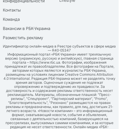
Lifestyle
конфиденциальности
Контакты
Команда
Вакансии в РБК-Украина
Разместить рекламу
Идентификатор онлайн-медиа в Реестре субъектов в сфере медиа
— R40-05347
Информационный портал «РБК-Украина» имеет трехязычную
версию (украинскую, русскую и английскую), главная страница
портала –
https://www.rbc.ua
. Фотографии, изображения
принадлежат их правообладателям. Все фотографии на Портале,
авторами которых являются журналисты РБК-Украина,
размещены на условиях лицензии Creative Commons Attribution
4.0 International. Редакция РБК-Украина может не разделять точку
зрения авторов. Оценочные суждения не подлежат
опровержению и подтверждению их правдивости. За
достоверность и содержание рекламы ответственность несет
рекламодатель. Материалы, обозначенные плашкой: "Пресс-
релизы", "Спецпроект", "Партнерский материал", "Promo",
"Благотворительность", "Резонанс" размещаются на правах
рекламы и предназначены, как правило, для лиц, достигших 21-
летнего возраста. «Новости компании» – это информационный
формат, охватывающий новости, события и объявления,
связанные с деятельностью компаний, базирующиеся на
прессрелизах, выпускаемых самими компаниями, и за которые
редакция не несет ответственности. Онлайн-медиа «РБК-