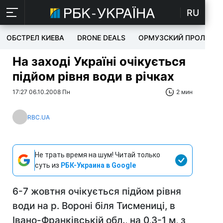
RU
ОБСТРЕЛ КИЕВА
DRONE DEALS
ОРМУЗСКИЙ ПРОЛИВ
На заході Україні очікується
підйом рівня води в річках
17:27 06.10.2008 Пн
2 мин
RBC.UA
Не трать время на шум! Читай только
суть из
РБК-Украина в Google
6-7 жовтня очікується підйом рівня
води на р. Вороні біля Тисмениці, в
Івано-Франківській обл., на 0,3-1 м, з