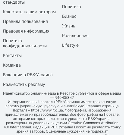
стандарты
Политика
Как стать нашим автором
Бизнес
Правила пользования
Жизнь
Правовая информация
Развлечения
Политика
Lifestyle
конфиденциальности
Контакты
Команда
Вакансии в РБК-Украина
Разместить рекламу
Идентификатор онлайн-медиа в Реестре субъектов в сфере медиа
— R40-05347
Информационный портал «РБК-Украина» имеет трехязычную
версию (украинскую, русскую и английскую), главная страница
портала –
https://www.rbc.ua
. Фотографии, изображения
принадлежат их правообладателям. Все фотографии на Портале,
авторами которых являются журналисты РБК-Украина,
размещены на условиях лицензии Creative Commons Attribution
4.0 International. Редакция РБК-Украина может не разделять точку
зрения авторов. Оценочные суждения не подлежат