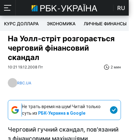
RU
КУРС ДОЛЛАРА
ЭКОНОМИКА
ЛИЧНЫЕ ФИНАНСЫ
T
На Уолл-стріт розгорається
черговий фінансовий
скандал
10:21 19.12.2008 Пт
2 мин
RBC.UA
Не трать время на шум! Читай только
суть из
РБК-Украина в Google
Черговий гучний скандал, пов'язаний
з фінансовими махінаціями,