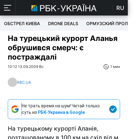
RU
ОБСТРЕЛ КИЕВА
DRONE DEALS
ОРМУЗСКИЙ ПРОЛИВ
На турецький курорт Аланья
обрушився смерч: є
постраждалі
10:12 13.09.2009 Вс
1 мин
RBC.UA
Не трать время на шум! Читай только
суть из
РБК-Украина в Google
На турецькому курорті Аланія,
розташованому в 100 км на схід від м.