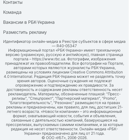
Контакты
Команда
Вакансии в РБК-Украина
Разместить рекламу
Идентификатор онлайн-медиа в Реестре субъектов в сфере медиа
— R40-05347
Информационный портал «РБК-Украина» имеет трехязычную
версию (украинскую, русскую и английскую), главная страница
портала –
https://www.rbc.ua
. Фотографии, изображения
принадлежат их правообладателям. Все фотографии на Портале,
авторами которых являются журналисты РБК-Украина,
размещены на условиях лицензии Creative Commons Attribution
4.0 International. Редакция РБК-Украина может не разделять точку
зрения авторов. Оценочные суждения не подлежат
опровержению и подтверждению их правдивости. За
достоверность и содержание рекламы ответственность несет
рекламодатель. Материалы, обозначенные плашкой: "Пресс-
релизы", "Спецпроект", "Партнерский материал", "Promo",
"Благотворительность", "Резонанс" размещаются на правах
рекламы и предназначены, как правило, для лиц, достигших 21-
летнего возраста. «Новости компании» – это информационный
формат, охватывающий новости, события и объявления,
связанные с деятельностью компаний, базирующиеся на
прессрелизах, выпускаемых самими компаниями, и за которые
редакция не несет ответственности. Онлайн-медиа «РБК-
Украина» предназначено для лиц от 21 года.
© ООО «УБТ», 2006-2026.