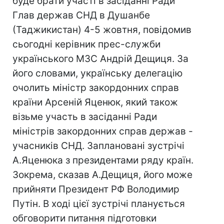
буде брати участі в засіданні Ради
Глав держав СНД в Душанбе
(Таджикистан) 4-5 жовтня, повідомив
сьогодні керівник прес-служби
українського МЗС Андрій Дещиця. За
його словами, українську делегацію
очолить міністр закордонних справ
країни Арсеній Яценюк, який також
візьме участь в засіданні Ради
міністрів закордонних справ держав -
учасників СНД. Заплановані зустрічі
А.Яценюка з президентами ряду країн.
Зокрема, сказав А.Дещиця, його може
прийняти Президент РФ Володимир
Путін. В ході цієї зустрічі планується
обговорити питання підготовки