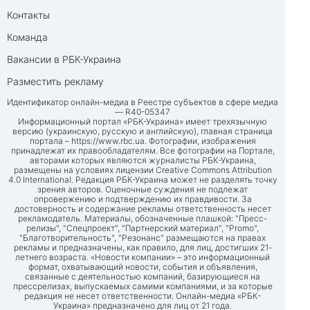
Контакты
Команда
Вакансии в РБК-Украина
Разместить рекламу
Идентификатор онлайн-медиа в Реестре субъектов в сфере медиа
— R40-05347
Информационный портал «РБК-Украина» имеет трехязычную
версию (украинскую, русскую и английскую), главная страница
портала –
https://www.rbc.ua
. Фотографии, изображения
принадлежат их правообладателям. Все фотографии на Портале,
авторами которых являются журналисты РБК-Украина,
размещены на условиях лицензии Creative Commons Attribution
4.0 International. Редакция РБК-Украина может не разделять точку
зрения авторов. Оценочные суждения не подлежат
опровержению и подтверждению их правдивости. За
достоверность и содержание рекламы ответственность несет
рекламодатель. Материалы, обозначенные плашкой: "Пресс-
релизы", "Спецпроект", "Партнерский материал", "Promo",
"Благотворительность", "Резонанс" размещаются на правах
рекламы и предназначены, как правило, для лиц, достигших 21-
летнего возраста. «Новости компании» – это информационный
формат, охватывающий новости, события и объявления,
связанные с деятельностью компаний, базирующиеся на
прессрелизах, выпускаемых самими компаниями, и за которые
редакция не несет ответственности. Онлайн-медиа «РБК-
Украина» предназначено для лиц от 21 года.