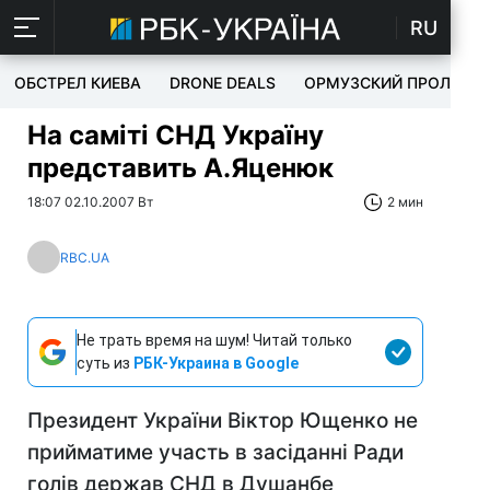
RU
ОБСТРЕЛ КИЕВА
DRONE DEALS
ОРМУЗСКИЙ ПРОЛИВ
На саміті СНД Україну
представить А.Яценюк
18:07 02.10.2007 Вт
2 мин
RBC.UA
Не трать время на шум! Читай только
суть из
РБК-Украина в Google
Президент України Віктор Ющенко не
прийматиме участь в засіданні Ради
голів держав СНД в Душанбе