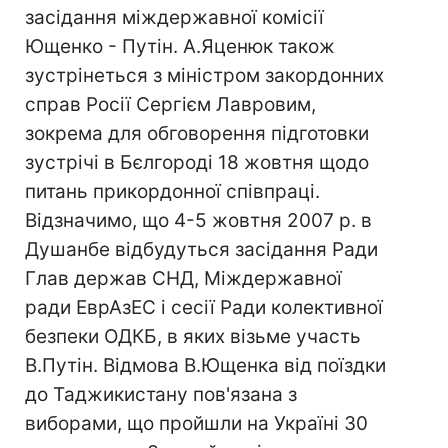
засідання міждержавної комісії
Ющенко - Путін. А.Яценюк також
зустрінеться з міністром закордонних
справ Росії Сергієм Лавровим,
зокрема для обговорення підготовки
зустрічі в Бєлгороді 18 жовтня щодо
питань прикордонної співпраці.
Відзначимо, що 4-5 жовтня 2007 р. в
Душанбе відбудуться засідання Ради
Глав держав СНД, Міждержавної
ради ЕврАзЕС і сесії Ради колективної
безпеки ОДКБ, в яких візьме участь
В.Путін. Відмова В.Ющенка від поїздки
до Таджикистану пов'язана з
виборами, що пройшли на Україні 30