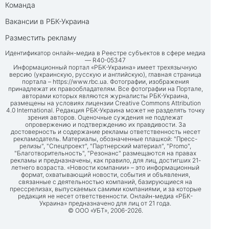
Команда
Вакансии в РБК-Украина
Разместить рекламу
Идентификатор онлайн-медиа в Реестре субъектов в сфере медиа
— R40-05347
Информационный портал «РБК-Украина» имеет трехязычную
версию (украинскую, русскую и английскую), главная страница
портала –
https://www.rbc.ua
. Фотографии, изображения
принадлежат их правообладателям. Все фотографии на Портале,
авторами которых являются журналисты РБК-Украина,
размещены на условиях лицензии Creative Commons Attribution
4.0 International. Редакция РБК-Украина может не разделять точку
зрения авторов. Оценочные суждения не подлежат
опровержению и подтверждению их правдивости. За
достоверность и содержание рекламы ответственность несет
рекламодатель. Материалы, обозначенные плашкой: "Пресс-
релизы", "Спецпроект", "Партнерский материал", "Promo",
"Благотворительность", "Резонанс" размещаются на правах
рекламы и предназначены, как правило, для лиц, достигших 21-
летнего возраста. «Новости компании» – это информационный
формат, охватывающий новости, события и объявления,
связанные с деятельностью компаний, базирующиеся на
прессрелизах, выпускаемых самими компаниями, и за которые
редакция не несет ответственности. Онлайн-медиа «РБК-
Украина» предназначено для лиц от 21 года.
© ООО «УБТ», 2006-2026.