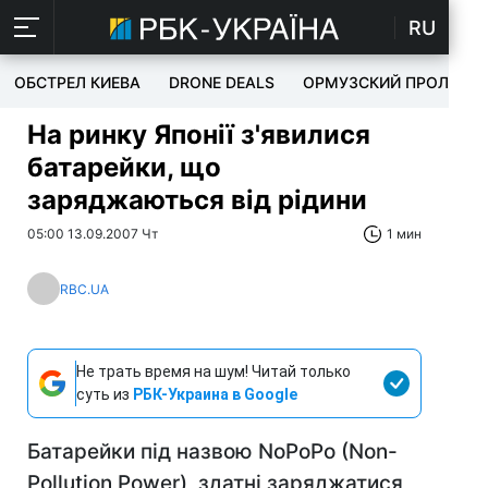
RU
ОБСТРЕЛ КИЕВА
DRONE DEALS
ОРМУЗСКИЙ ПРОЛИВ
На ринку Японії з'явилися
батарейки, що
заряджаються від рідини
05:00 13.09.2007 Чт
1 мин
RBC.UA
Не трать время на шум! Читай только
суть из
РБК-Украина в Google
Батарейки під назвою NoPoPo (Non-
Pollution Power), здатні заряджатися