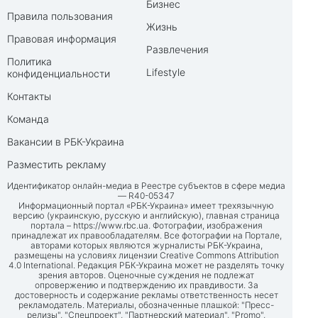
Бизнес
Правила пользования
Жизнь
Правовая информация
Развлечения
Политика
Lifestyle
конфиденциальности
Контакты
Команда
Вакансии в РБК-Украина
Разместить рекламу
Идентификатор онлайн-медиа в Реестре субъектов в сфере медиа
— R40-05347
Информационный портал «РБК-Украина» имеет трехязычную
версию (украинскую, русскую и английскую), главная страница
портала –
https://www.rbc.ua
. Фотографии, изображения
принадлежат их правообладателям. Все фотографии на Портале,
авторами которых являются журналисты РБК-Украина,
размещены на условиях лицензии Creative Commons Attribution
4.0 International. Редакция РБК-Украина может не разделять точку
зрения авторов. Оценочные суждения не подлежат
опровержению и подтверждению их правдивости. За
достоверность и содержание рекламы ответственность несет
рекламодатель. Материалы, обозначенные плашкой: "Пресс-
релизы", "Спецпроект", "Партнерский материал", "Promo",