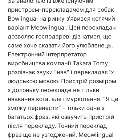
За аналогією із вже існуючим
пристроєм-перекладачем для собак
Bowlingual на ринку з'явився котячий
варіант Meowlingual. Цей перекладач
дозволяє господареві дізнатися, що
саме хоче сказати його улюбленець.
Електронний інтерпретатор
виробництва компанії Takara Tomy
розпізнає звуки "няв" і перекладає їх
людською мовою. Пристрій розміром
з долоньку перекладе не тільки
нявкання кота, але і муркотання. "Я це
зможу перенести" - тільки одна з
багатьох фраз, які озвучить пристрій
після перекладу. Точний переклад
фраз ще не узгоджений. Meowlingual