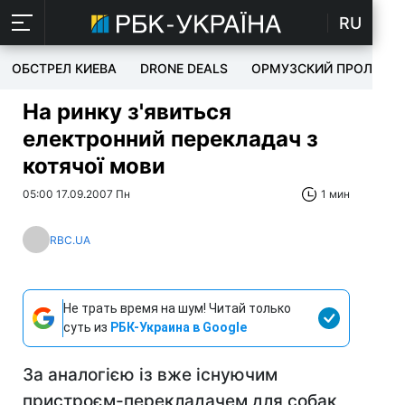
RU
ОБСТРЕЛ КИЕВА
DRONE DEALS
ОРМУЗСКИЙ ПРОЛИВ
На ринку з'явиться
електронний перекладач з
котячої мови
05:00 17.09.2007 Пн
1 мин
RBC.UA
Не трать время на шум! Читай только
суть из
РБК-Украина в Google
За аналогією із вже існуючим
пристроєм-перекладачем для собак