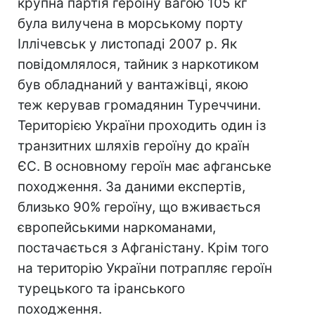
крупна партія героїну вагою 105 кг
була вилучена в морському порту
Іллічевськ у листопаді 2007 р. Як
повідомлялося, тайник з наркотиком
був обладнаний у вантажівці, якою
теж керував громадянин Туреччини.
Територією України проходить один із
транзитних шляхів героїну до країн
ЄС. В основному героїн має афганське
походження. За даними експертів,
близько 90% героїну, що вживається
європейськими наркоманами,
постачається з Афганістану. Крім того
на територію України потрапляє героїн
турецького та іранського
походження.