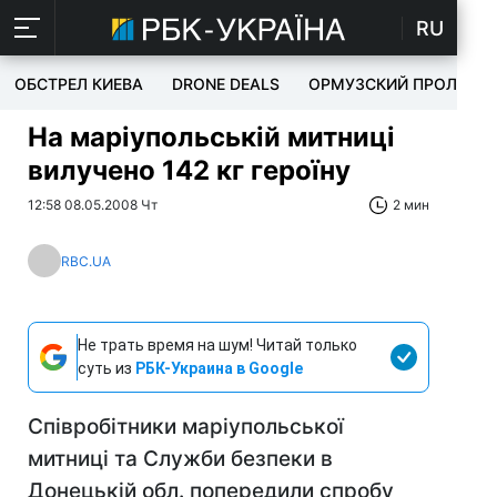
RU
ОБСТРЕЛ КИЕВА
DRONE DEALS
ОРМУЗСКИЙ ПРОЛИВ
На маріупольській митниці
вилучено 142 кг героїну
12:58 08.05.2008 Чт
2 мин
RBC.UA
Не трать время на шум! Читай только
суть из
РБК-Украина в Google
Співробітники маріупольської
митниці та Служби безпеки в
Донецькій обл. попередили спробу