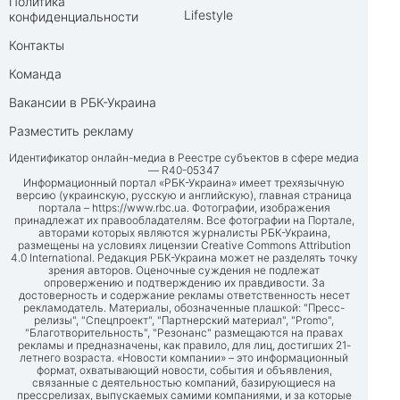
Политика
Lifestyle
конфиденциальности
Контакты
Команда
Вакансии в РБК-Украина
Разместить рекламу
Идентификатор онлайн-медиа в Реестре субъектов в сфере медиа
— R40-05347
Информационный портал «РБК-Украина» имеет трехязычную
версию (украинскую, русскую и английскую), главная страница
портала –
https://www.rbc.ua
. Фотографии, изображения
принадлежат их правообладателям. Все фотографии на Портале,
авторами которых являются журналисты РБК-Украина,
размещены на условиях лицензии Creative Commons Attribution
4.0 International. Редакция РБК-Украина может не разделять точку
зрения авторов. Оценочные суждения не подлежат
опровержению и подтверждению их правдивости. За
достоверность и содержание рекламы ответственность несет
рекламодатель. Материалы, обозначенные плашкой: "Пресс-
релизы", "Спецпроект", "Партнерский материал", "Promo",
"Благотворительность", "Резонанс" размещаются на правах
рекламы и предназначены, как правило, для лиц, достигших 21-
летнего возраста. «Новости компании» – это информационный
формат, охватывающий новости, события и объявления,
связанные с деятельностью компаний, базирующиеся на
прессрелизах, выпускаемых самими компаниями, и за которые