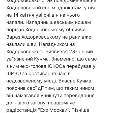
Ходорковського. Як повідомив власне
Ходорковській своїм адвокатам, у ніч
на 14 квітня уві сні він на нього
напали. Нападник шевським ножем
порізав Ходорковському обличчя.
Зараз Ходорковському на рани вже
наклали шви. Нападником на
Ходорковського виявився 23-річний
ув"язнений Кучма. Знаменно, що саме
з ним екс-голова ЮКОСа перебував у
ШИЗО за розпивання чаю в
недозволеному місці. Власне Кучма
пояснив свої дії тим, що таким чином
він намагався уникнути переведення
до іншого загону, повідомляє
радіостанція "Ехо Москви". Пізніше