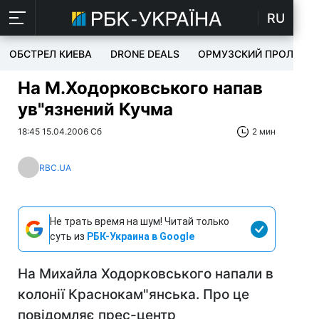
RU
ОБСТРЕЛ КИЕВА
DRONE DEALS
ОРМУЗСКИЙ ПРОЛИВ
На М.Ходорковського напав
ув"язнений Кучма
18:45 15.04.2006 Сб
2 мин
RBC.UA
Не трать время на шум! Читай только
суть из
РБК-Украина в Google
На Михайла Ходорковського напали в
колонії Краснокам"янська. Про це
повідомляє прес-центр