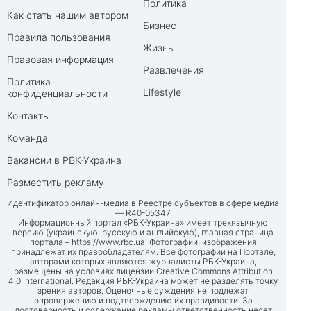
Политика
Как стать нашим автором
Бизнес
Правила пользования
Жизнь
Правовая информация
Развлечения
Политика
Lifestyle
конфиденциальности
Контакты
Команда
Вакансии в РБК-Украина
Разместить рекламу
Идентификатор онлайн-медиа в Реестре субъектов в сфере медиа
— R40-05347
Информационный портал «РБК-Украина» имеет трехязычную
версию (украинскую, русскую и английскую), главная страница
портала –
https://www.rbc.ua
. Фотографии, изображения
принадлежат их правообладателям. Все фотографии на Портале,
авторами которых являются журналисты РБК-Украина,
размещены на условиях лицензии Creative Commons Attribution
4.0 International. Редакция РБК-Украина может не разделять точку
зрения авторов. Оценочные суждения не подлежат
опровержению и подтверждению их правдивости. За
достоверность и содержание рекламы ответственность несет