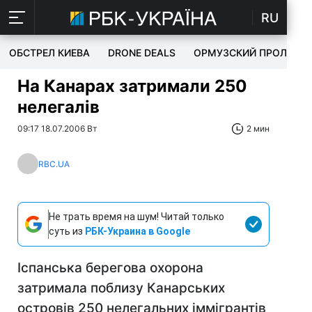
RU
ОБСТРЕЛ КИЕВА
DRONE DEALS
ОРМУЗСКИЙ ПРОЛИВ
На Канарах затримали 250
нелегалів
09:17 18.07.2006 Вт
2 мин
RBC.UA
Не трать время на шум! Читай только
суть из
РБК-Украина в Google
Іспанська берегова охорона
затримала поблизу Канарських
островів 250 нелегальних іммігрантів