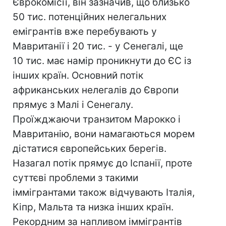
Єврокомісії, він зазначив, що близько
50 тис. потенційних нелегальних
емігрантів вже перебувають у
Мавританії і 20 тис. - у Сенегалі, ще
10 тис. має намір проникнути до ЄС із
інших країн. Основний потік
африканських нелегалів до Європи
прямує з Малі і Сенегалу.
Проїжджаючи транзитом Марокко і
Мавританію, вони намагаються морем
дістатися європейських берегів.
Назагал потік прямує до Іспанії, проте
суттєві проблеми з такими
іммігрантами також відчувають Італія,
Кіпр, Мальта та низка інших країн.
Рекордним за напливом іммігрантів