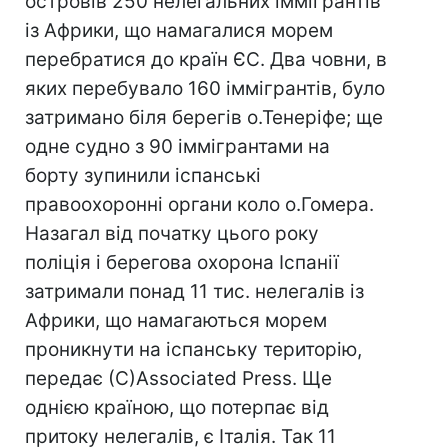
островів 250 нелегальних іммігрантів
із Африки, що намагалися морем
перебратися до країн ЄС. Два човни, в
яких перебувало 160 іммігрантів, було
затримано біля берегів о.Тенеріфе; ще
одне судно з 90 іммігрантами на
борту зупинили іспанські
правоохоронні органи коло о.Гомера.
Назагал від початку цього року
поліція і берегова охорона Іспанії
затримали понад 11 тис. нелегалів із
Африки, що намагаються морем
проникнути на іспанську територію,
передає (С)Associated Press. Ще
однією країною, що потерпає від
притоку нелегалів, є Італія. Так 11