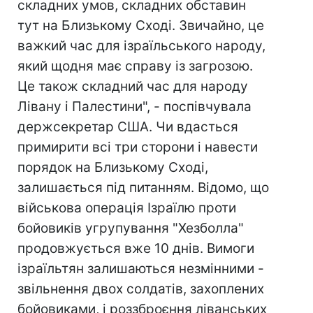
складних умов, складних обставин
тут на Близькому Сході. Звичайно, це
важкий час для ізраїльського народу,
який щодня має справу із загрозою.
Це також складний час для народу
Лівану і Палестини", - поспівчувала
держсекретар США. Чи вдасться
примирити всі три сторони і навести
порядок на Близькому Сході,
залишається під питанням. Відомо, що
військова операція Ізраїлю проти
бойовиків угрупування "Хезболла"
продовжується вже 10 днів. Вимоги
ізраїльтян залишаються незмінними -
звільнення двох солдатів, захоплених
бойовиками, і роззброєння ліванських