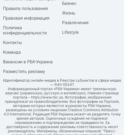
Бизнес
Правила пользования
Жизнь
Правовая информация
Развлечения
Политика
Lifestyle
конфиденциальности
Контакты
Команда
Вакансии в РБК-Украина
Разместить рекламу
Идентификатор онлайн-медиа в Реестре субъектов в сфере медиа
— R40-05347
Информационный портал «РБК-Украина» имеет трехязычную
версию (украинскую, русскую и английскую), главная страница
портала –
https://www.rbc.ua
. Фотографии, изображения
принадлежат их правообладателям. Все фотографии на Портале,
авторами которых являются журналисты РБК-Украина,
размещены на условиях лицензии Creative Commons Attribution
4.0 International. Редакция РБК-Украина может не разделять точку
зрения авторов. Оценочные суждения не подлежат
опровержению и подтверждению их правдивости. За
достоверность и содержание рекламы ответственность несет
рекламодатель. Материалы, обозначенные плашкой: "Пресс-