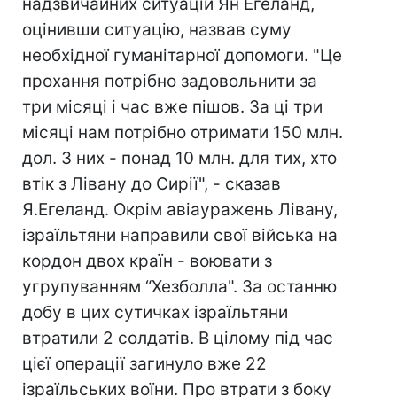
надзвичайних ситуацій Ян Егеланд,
оцінивши ситуацію, назвав суму
необхідної гуманітарної допомоги. "Це
прохання потрібно задовольнити за
три місяці і час вже пішов. За ці три
місяці нам потрібно отримати 150 млн.
дол. З них - понад 10 млн. для тих, хто
втік з Лівану до Сирії", - сказав
Я.Егеланд. Окрім авіауражень Лівану,
ізраїльтяни направили свої війська на
кордон двох країн - воювати з
угрупуванням “Хезболла". За останню
добу в цих сутичках ізраїльтяни
втратили 2 солдатів. В цілому під час
цієї операції загинуло вже 22
ізраїльських воїни. Про втрати з боку