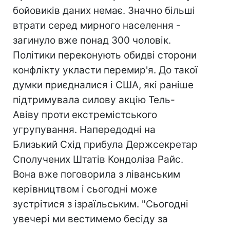
бойовиків даних немає. Значно більші
втрати серед мирного населення -
загинуло вже понад 300 чоловік.
Політики переконують обидві сторони
конфлікту укласти перемир'я. До такої
думки приєдналися і США, які раніше
підтримувала силову акцію Тель-
Авіву проти екстремістського
угрупування. Напередодні на
Близький Схід прибула Держсекретар
Сполучених Штатів Кондоліза Райс.
Вона вже поговорила з ліванським
керівництвом і сьогодні може
зустрітися з ізраїльським. "Сьогодні
увечері ми вестимемо бесіду за