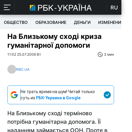
RU
ОБЩЕСТВО
ОБРАЗОВАНИЕ
ДЕНЬГИ
ИЗМЕНЕНИЯ
На Близькому сході криза
гуманітарної допомоги
11:02 25.07.2006 Вт
3 мин
RBC.UA
Не трать время на шум! Читай только
суть из
РБК-Украина в Google
На Близькому сході терміново
потрібна гуманітарна допомога. Її
наданням займається ООН. Проте в