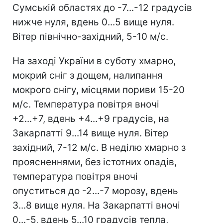
Сумській областях до -7...-12 градусів
нижче нуля, вдень 0...5 вище нуля.
Вітер північно-західний, 5-10 м/с.
На заході України в суботу хмарно,
мокрий сніг з дощем, налипання
мокрого снігу, місцями пориви 15-20
м/с. Температура повітря вночі
+2...+7, вдень +4...+9 градусів, на
Закарпатті 9...14 вище нуля. Вітер
західний, 7-12 м/с. В неділю хмарно з
проясненнями, без істотних опадів,
температура повітря вночі
опуститься до -2...-7 морозу, вдень
3...8 вище нуля. На Закарпатті вночі
0...-5, вдень 5...10 градусів тепла,