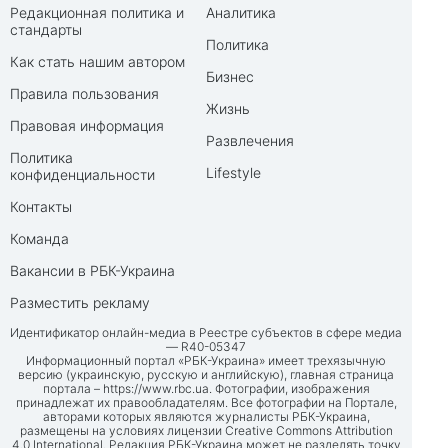
Редакционная политика и
Аналитика
стандарты
Политика
Как стать нашим автором
Бизнес
Правила пользования
Жизнь
Правовая информация
Развлечения
Политика
Lifestyle
конфиденциальности
Контакты
Команда
Вакансии в РБК-Украина
Разместить рекламу
Идентификатор онлайн-медиа в Реестре субъектов в сфере медиа
— R40-05347
Информационный портал «РБК-Украина» имеет трехязычную
версию (украинскую, русскую и английскую), главная страница
портала –
https://www.rbc.ua
. Фотографии, изображения
принадлежат их правообладателям. Все фотографии на Портале,
авторами которых являются журналисты РБК-Украина,
размещены на условиях лицензии Creative Commons Attribution
4.0 International. Редакция РБК-Украина может не разделять точку