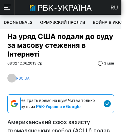
RU
DRONE DEALS
ОРМУЗСКИЙ ПРОЛИВ
ВОЙНА В УКРАИНЕ
На уряд США подали до суду
за масову стеження в
Інтернеті
08:32 12.06.2013 Ср
3 мин
RBC.UA
Не трать время на шум! Читай только
суть из
РБК-Украина в Google
Американський союз захисту
громадянських свобод (ACLU) подав