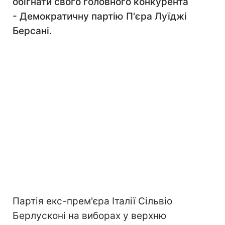
обігнати свого головного конкурента
- Демократичну партію П'єра Луїджі
Берсані.
Партія екс-прем'єра Італії Сільвіо
Берлусконі на виборах у верхню