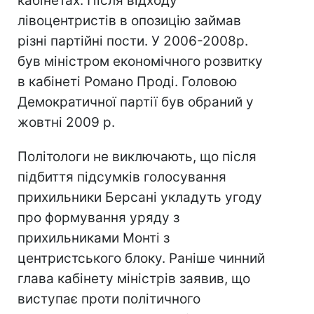
кабінетах. Після відходу
лівоцентристів в опозицію займав
різні партійні пости. У 2006-2008р.
був міністром економічного розвитку
в кабінеті Романо Проді. Головою
Демократичної партії був обраний у
жовтні 2009 р.
Політологи не виключають, що після
підбиття підсумків голосування
прихильники Берсані укладуть угоду
про формування уряду з
прихильниками Монті з
центристського блоку. Раніше чинний
глава кабінету міністрів заявив, що
виступає проти політичного