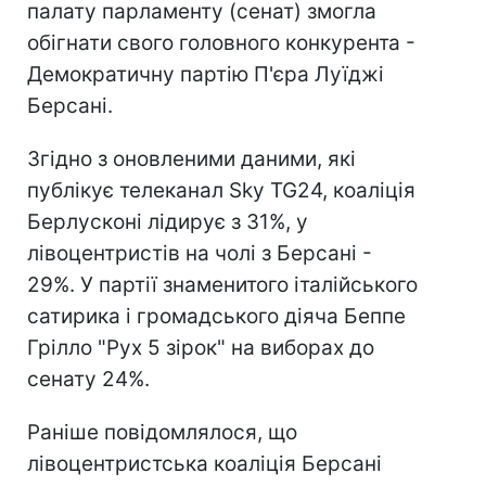
палату парламенту (сенат) змогла
обігнати свого головного конкурента -
Демократичну партію П'єра Луїджі
Берсані.
Згідно з оновленими даними, які
публікує телеканал Sky TG24, коаліція
Берлусконі лідирує з 31%, у
лівоцентристів на чолі з Берсані -
29%. У партії знаменитого італійського
сатирика і громадського діяча Беппе
Грілло "Рух 5 зірок" на виборах до
сенату 24%.
Раніше повідомлялося, що
лівоцентристська коаліція Берсані