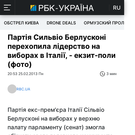
RU
ОБСТРЕЛ КИЕВА
DRONE DEALS
ОРМУЗСКИЙ ПРОЛИВ
Партія Сильвіо Берлусконі
перехопила лідерство на
виборах в Італії, - екзит-поли
(фото)
20:53 25.02.2013 Пн
3 мин
RBC.UA
Партія екс-прем'єра Італії Сільвіо
Берлусконі на виборах у верхню
палату парламенту (сенат) змогла