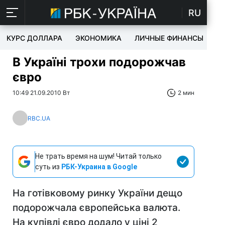
RU
КУРС ДОЛЛАРА
ЭКОНОМИКА
ЛИЧНЫЕ ФИНАНСЫ
T
В Україні трохи подорожчав
євро
10:49 21.09.2010 Вт
2 мин
RBC.UA
Не трать время на шум! Читай только
суть из
РБК-Украина в Google
На готівковому ринку України дещо
подорожчала європейська валюта.
На купівлі євро додало у ціні 2