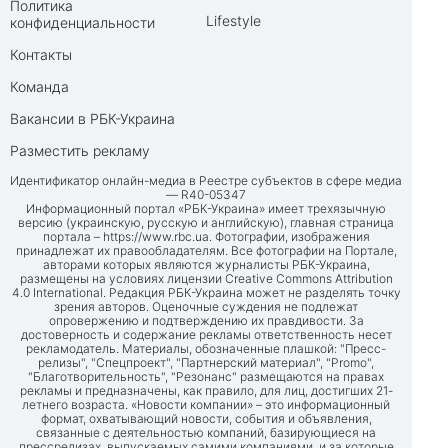
Политика
Lifestyle
конфиденциальности
Контакты
Команда
Вакансии в РБК-Украина
Разместить рекламу
Идентификатор онлайн-медиа в Реестре субъектов в сфере медиа
— R40-05347
Информационный портал «РБК-Украина» имеет трехязычную
версию (украинскую, русскую и английскую), главная страница
портала –
https://www.rbc.ua
. Фотографии, изображения
принадлежат их правообладателям. Все фотографии на Портале,
авторами которых являются журналисты РБК-Украина,
размещены на условиях лицензии Creative Commons Attribution
4.0 International. Редакция РБК-Украина может не разделять точку
зрения авторов. Оценочные суждения не подлежат
опровержению и подтверждению их правдивости. За
достоверность и содержание рекламы ответственность несет
рекламодатель. Материалы, обозначенные плашкой: "Пресс-
релизы", "Спецпроект", "Партнерский материал", "Promo",
"Благотворительность", "Резонанс" размещаются на правах
рекламы и предназначены, как правило, для лиц, достигших 21-
летнего возраста. «Новости компании» – это информационный
формат, охватывающий новости, события и объявления,
связанные с деятельностью компаний, базирующиеся на
прессрелизах, выпускаемых самими компаниями, и за которые