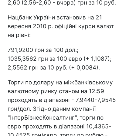
2,60 (2,56-2,60 - вчора) грн за 10 руб.
Нацбанк України встановив на 21
вересня 2010 р. офіційні курси валют
на рівні:
791,9200 грн за 100 дол.;
1035,3562 грн за 100 євро (+ 1,1087);
2,5562 грн за 10 руб. (+ 0,0084).
Торги по долару на міжбанківському
валютному ринку станом на 12:59
проходять в діапазоні - 7,9440-7,9545
грн/дол. Згідно даним компанії
"ІнтерБізнесКонсалтинг", торги по
євро проходять в діапазоні 10,4365-
10,4525 грн/євро, торги по рублю -