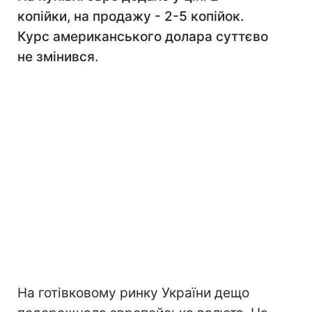
копійки, на продажу - 2-5 копійок.
Курс американського долара суттєво
не змінився.
На готівковому ринку України дещо