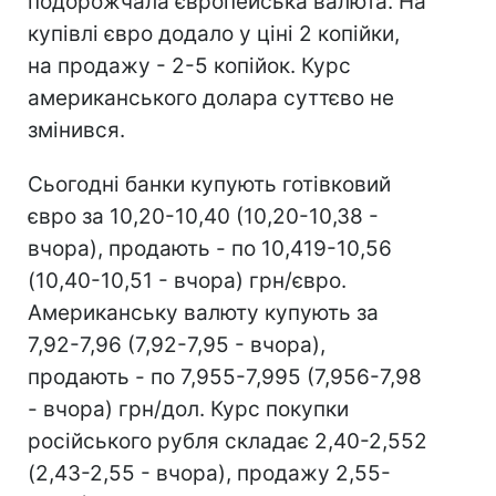
подорожчала європейська валюта. На
купівлі євро додало у ціні 2 копійки,
на продажу - 2-5 копійок. Курс
американського долара суттєво не
змінився.
Сьогодні банки купують готівковий
євро за 10,20-10,40 (10,20-10,38 -
вчора), продають - по 10,419-10,56
(10,40-10,51 - вчора) грн/євро.
Американську валюту купують за
7,92-7,96 (7,92-7,95 - вчора),
продають - по 7,955-7,995 (7,956-7,98
- вчора) грн/дол. Курс покупки
російського рубля складає 2,40-2,552
(2,43-2,55 - вчора), продажу 2,55-