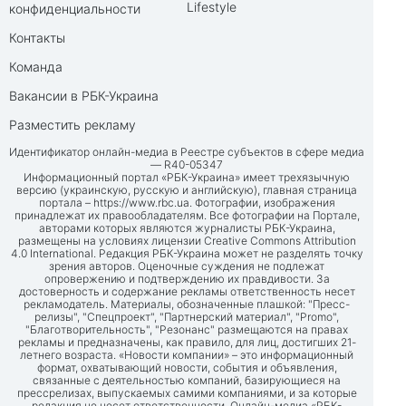
Lifestyle
конфиденциальности
Контакты
Команда
Вакансии в РБК-Украина
Разместить рекламу
Идентификатор онлайн-медиа в Реестре субъектов в сфере медиа
— R40-05347
Информационный портал «РБК-Украина» имеет трехязычную
версию (украинскую, русскую и английскую), главная страница
портала –
https://www.rbc.ua
. Фотографии, изображения
принадлежат их правообладателям. Все фотографии на Портале,
авторами которых являются журналисты РБК-Украина,
размещены на условиях лицензии Creative Commons Attribution
4.0 International. Редакция РБК-Украина может не разделять точку
зрения авторов. Оценочные суждения не подлежат
опровержению и подтверждению их правдивости. За
достоверность и содержание рекламы ответственность несет
рекламодатель. Материалы, обозначенные плашкой: "Пресс-
релизы", "Спецпроект", "Партнерский материал", "Promo",
"Благотворительность", "Резонанс" размещаются на правах
рекламы и предназначены, как правило, для лиц, достигших 21-
летнего возраста. «Новости компании» – это информационный
формат, охватывающий новости, события и объявления,
связанные с деятельностью компаний, базирующиеся на
прессрелизах, выпускаемых самими компаниями, и за которые
редакция не несет ответственности. Онлайн-медиа «РБК-