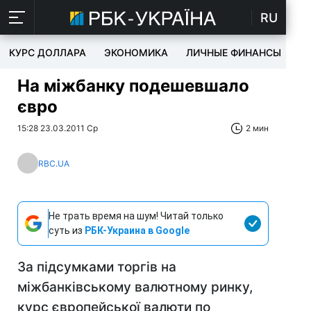
RU
КУРС ДОЛЛАРА
ЭКОНОМИКА
ЛИЧНЫЕ ФИНАНСЫ
T
На міжбанку подешевшало
євро
15:28 23.03.2011 Ср
2 мин
RBC.UA
Не трать время на шум! Читай только
суть из
РБК-Украина в Google
За підсумками торгів на
міжбанківському валютному ринку,
курс європейської валюти по