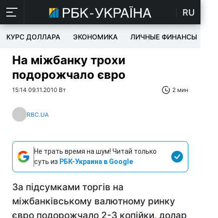
RU
КУРС ДОЛЛАРА
ЭКОНОМИКА
ЛИЧНЫЕ ФИНАНСЫ
T
На міжбанку трохи
подорожчало євро
15:14 09.11.2010 Вт
2 мин
RBC.UA
Не трать время на шум! Читай только
суть из
РБК-Украина в Google
За підсумками торгів на
міжбанківському валютному ринку
євро подорожчало 2-3 копійки, долар