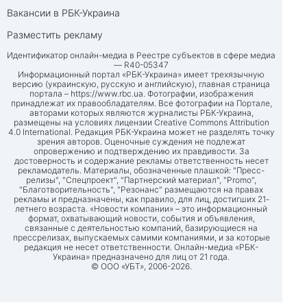
Вакансии в РБК-Украина
Разместить рекламу
Идентификатор онлайн-медиа в Реестре субъектов в сфере медиа
— R40-05347
Информационный портал «РБК-Украина» имеет трехязычную
версию (украинскую, русскую и английскую), главная страница
портала –
https://www.rbc.ua
. Фотографии, изображения
принадлежат их правообладателям. Все фотографии на Портале,
авторами которых являются журналисты РБК-Украина,
размещены на условиях лицензии Creative Commons Attribution
4.0 International. Редакция РБК-Украина может не разделять точку
зрения авторов. Оценочные суждения не подлежат
опровержению и подтверждению их правдивости. За
достоверность и содержание рекламы ответственность несет
рекламодатель. Материалы, обозначенные плашкой: "Пресс-
релизы", "Спецпроект", "Партнерский материал", "Promo",
"Благотворительность", "Резонанс" размещаются на правах
рекламы и предназначены, как правило, для лиц, достигших 21-
летнего возраста. «Новости компании» – это информационный
формат, охватывающий новости, события и объявления,
связанные с деятельностью компаний, базирующиеся на
прессрелизах, выпускаемых самими компаниями, и за которые
редакция не несет ответственности. Онлайн-медиа «РБК-
Украина» предназначено для лиц от 21 года.
© ООО «УБТ», 2006-2026.