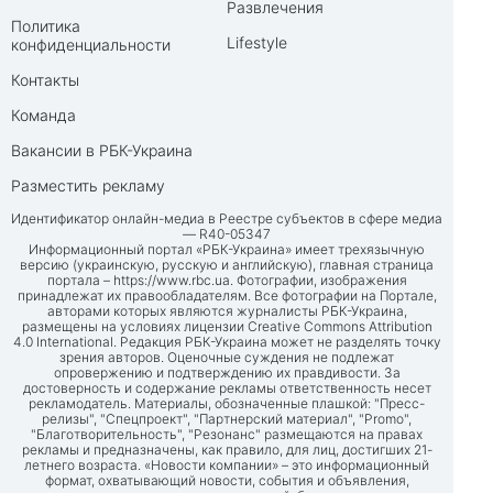
Развлечения
Политика
Lifestyle
конфиденциальности
Контакты
Команда
Вакансии в РБК-Украина
Разместить рекламу
Идентификатор онлайн-медиа в Реестре субъектов в сфере медиа
— R40-05347
Информационный портал «РБК-Украина» имеет трехязычную
версию (украинскую, русскую и английскую), главная страница
портала –
https://www.rbc.ua
. Фотографии, изображения
принадлежат их правообладателям. Все фотографии на Портале,
авторами которых являются журналисты РБК-Украина,
размещены на условиях лицензии Creative Commons Attribution
4.0 International. Редакция РБК-Украина может не разделять точку
зрения авторов. Оценочные суждения не подлежат
опровержению и подтверждению их правдивости. За
достоверность и содержание рекламы ответственность несет
рекламодатель. Материалы, обозначенные плашкой: "Пресс-
релизы", "Спецпроект", "Партнерский материал", "Promo",
"Благотворительность", "Резонанс" размещаются на правах
рекламы и предназначены, как правило, для лиц, достигших 21-
летнего возраста. «Новости компании» – это информационный
формат, охватывающий новости, события и объявления,