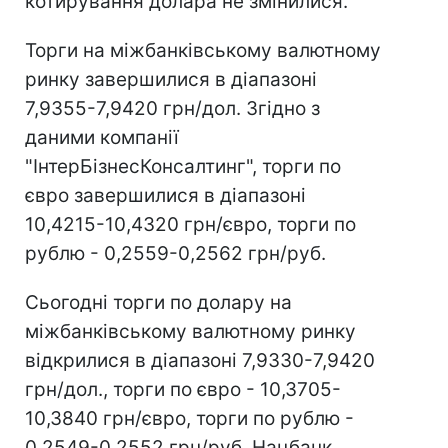
котирування долара не змінилися.
Торги на міжбанківському валютному
ринку завершилися в діапазоні
7,9355-7,9420 грн/дол. Згідно з
даними компанії
"ІнтерБізнесКонсалтинг", торги по
євро завершилися в діапазоні
10,4215-10,4320 грн/євро, торги по
рублю - 0,2559-0,2562 грн/руб.
Сьогодні торги по долару на
міжбанківському валютному ринку
відкрилися в діапазоні 7,9330-7,9420
грн/дол., торги по євро - 10,3705-
10,3840 грн/євро, торги по рублю -
0,2549-0,2552 грн/руб. Нацбанк