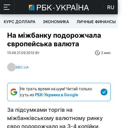
RU
КУРС ДОЛЛАРА
ЭКОНОМИКА
ЛИЧНЫЕ ФИНАНСЫ
T
На міжбанку подорожчала
європейська валюта
15:46 21.09.2010 Вт
2 мин
RBC.UA
Не трать время на шум! Читай только
суть из
РБК-Украина в Google
За підсумками торгів на
міжбанківському валютному ринку
євро подорожчало на 3-4 копійки,