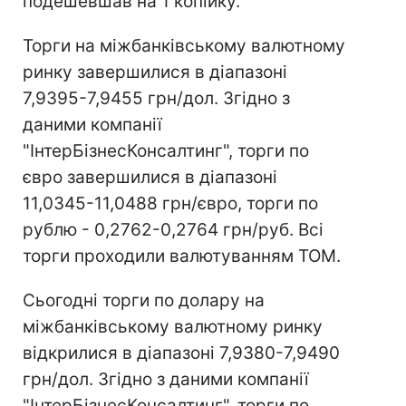
подешевшав на 1 копійку.
Торги на міжбанківському валютному
ринку завершилися в діапазоні
7,9395-7,9455 грн/дол. Згідно з
даними компанії
"ІнтерБізнесКонсалтинг", торги по
євро завершилися в діапазоні
11,0345-11,0488 грн/євро, торги по
рублю - 0,2762-0,2764 грн/руб. Всі
торги проходили валютуванням ТОМ.
Сьогодні торги по долару на
міжбанківському валютному ринку
відкрилися в діапазоні 7,9380-7,9490
грн/дол. Згідно з даними компанії
"ІнтерБізнесКонсалтинг", торги по