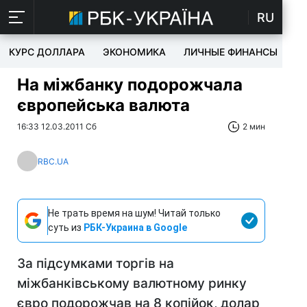
RU
КУРС ДОЛЛАРА
ЭКОНОМИКА
ЛИЧНЫЕ ФИНАНСЫ
T
На міжбанку подорожчала
європейська валюта
16:33 12.03.2011 Сб
2 мин
RBC.UA
Не трать время на шум! Читай только
суть из
РБК-Украина в Google
За підсумками торгів на
міжбанківському валютному ринку
євро подорожчав на 8 копійок, долар