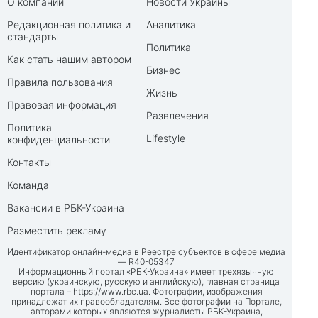
О компании
Новости Украины
Редакционная политика и
Аналитика
стандарты
Политика
Как стать нашим автором
Бизнес
Правила пользования
Жизнь
Правовая информация
Развлечения
Политика
Lifestyle
конфиденциальности
Контакты
Команда
Вакансии в РБК-Украина
Разместить рекламу
Идентификатор онлайн-медиа в Реестре субъектов в сфере медиа
— R40-05347
Информационный портал «РБК-Украина» имеет трехязычную
версию (украинскую, русскую и английскую), главная страница
портала –
https://www.rbc.ua
. Фотографии, изображения
принадлежат их правообладателям. Все фотографии на Портале,
авторами которых являются журналисты РБК-Украина,