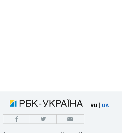
RU
|
UA