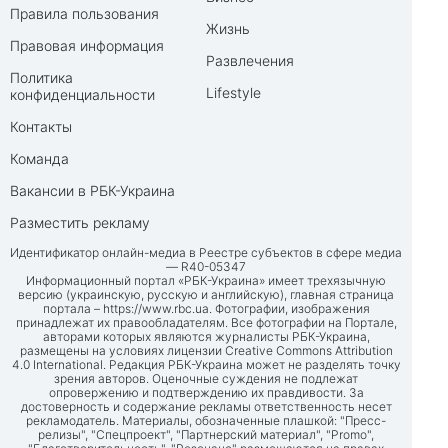
Правила пользования
Жизнь
Правовая информация
Развлечения
Политика
Lifestyle
конфиденциальности
Контакты
Команда
Вакансии в РБК-Украина
Разместить рекламу
Идентификатор онлайн-медиа в Реестре субъектов в сфере медиа
— R40-05347
Информационный портал «РБК-Украина» имеет трехязычную
версию (украинскую, русскую и английскую), главная страница
портала –
https://www.rbc.ua
. Фотографии, изображения
принадлежат их правообладателям. Все фотографии на Портале,
авторами которых являются журналисты РБК-Украина,
размещены на условиях лицензии Creative Commons Attribution
4.0 International. Редакция РБК-Украина может не разделять точку
зрения авторов. Оценочные суждения не подлежат
опровержению и подтверждению их правдивости. За
достоверность и содержание рекламы ответственность несет
рекламодатель. Материалы, обозначенные плашкой: "Пресс-
релизы", "Спецпроект", "Партнерский материал", "Promo",