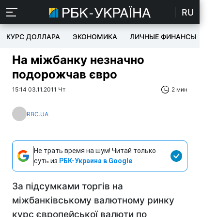
RU
КУРС ДОЛЛАРА
ЭКОНОМИКА
ЛИЧНЫЕ ФИНАНСЫ
T
На міжбанку незначно
подорожчав євро
15:14 03.11.2011 Чт
2 мин
RBC.UA
Не трать время на шум! Читай только
суть из
РБК-Украина в Google
За підсумками торгів на
міжбанківському валютному ринку
курс європейської валюти по