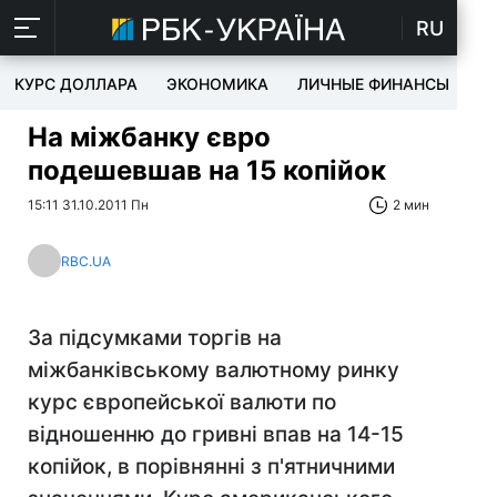
RU
КУРС ДОЛЛАРА
ЭКОНОМИКА
ЛИЧНЫЕ ФИНАНСЫ
T
На міжбанку євро
подешевшав на 15 копійок
15:11 31.10.2011 Пн
2 мин
RBC.UA
За підсумками торгів на
міжбанківському валютному ринку
курс європейської валюти по
відношенню до гривні впав на 14-15
копійок, в порівнянні з п'ятничними