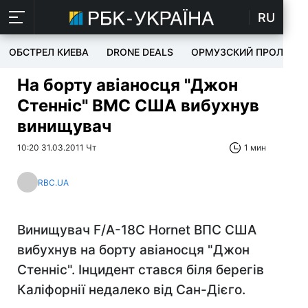
RU
ОБСТРЕЛ КИЕВА
DRONE DEALS
ОРМУЗСКИЙ ПРОЛИВ
На борту авіаносця "Джон
Стенніс" ВМС США вибухнув
винищувач
10:20 31.03.2011 Чт
1 мин
RBC.UA
Винищувач F/A-18C Hornet ВПС США
вибухнув на борту авіаносця "Джон
Стенніс". Інцидент стався біля берегів
Каліфорнії недалеко від Сан-Дієго.