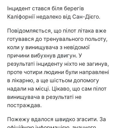
Інцидент стався біля берегів
Каліфорнії недалеко від Сан-Дієго.
Повідомляється, що пілот літака вже
готувався до тренувального польоту,
коли у винищувача з невідомої
причини вибухнув двигун. У
результаті інциденту ніхто не загинув,
проте чотири людини були направлені
в лікарню, а ще шістьом допомогу
надали на місці. Цікаво, що сам пілот
винищувача в результаті не
постраждав.
Пожежу вдалося швидко згасити. За
офіційною інформацією, значного