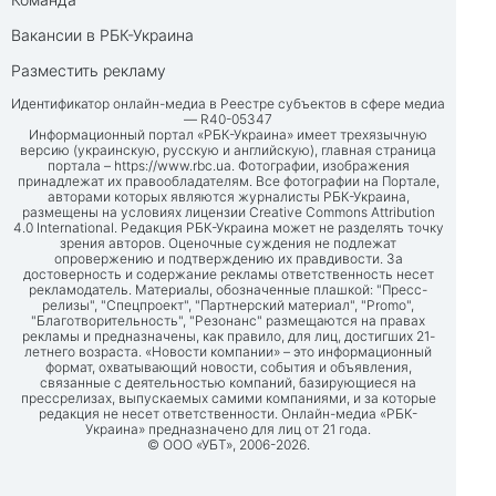
Вакансии в РБК-Украина
Разместить рекламу
Идентификатор онлайн-медиа в Реестре субъектов в сфере медиа
— R40-05347
Информационный портал «РБК-Украина» имеет трехязычную
версию (украинскую, русскую и английскую), главная страница
портала –
https://www.rbc.ua
. Фотографии, изображения
принадлежат их правообладателям. Все фотографии на Портале,
авторами которых являются журналисты РБК-Украина,
размещены на условиях лицензии Creative Commons Attribution
4.0 International. Редакция РБК-Украина может не разделять точку
зрения авторов. Оценочные суждения не подлежат
опровержению и подтверждению их правдивости. За
достоверность и содержание рекламы ответственность несет
рекламодатель. Материалы, обозначенные плашкой: "Пресс-
релизы", "Спецпроект", "Партнерский материал", "Promo",
"Благотворительность", "Резонанс" размещаются на правах
рекламы и предназначены, как правило, для лиц, достигших 21-
летнего возраста. «Новости компании» – это информационный
формат, охватывающий новости, события и объявления,
связанные с деятельностью компаний, базирующиеся на
прессрелизах, выпускаемых самими компаниями, и за которые
редакция не несет ответственности. Онлайн-медиа «РБК-
Украина» предназначено для лиц от 21 года.
© ООО «УБТ», 2006-2026.