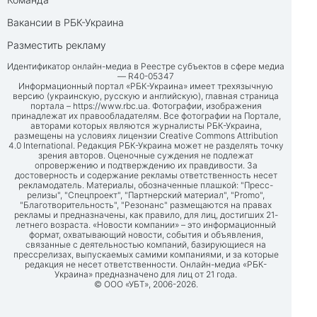
Вакансии в РБК-Украина
Разместить рекламу
Идентификатор онлайн-медиа в Реестре субъектов в сфере медиа
— R40-05347
Информационный портал «РБК-Украина» имеет трехязычную
версию (украинскую, русскую и английскую), главная страница
портала –
https://www.rbc.ua
. Фотографии, изображения
принадлежат их правообладателям. Все фотографии на Портале,
авторами которых являются журналисты РБК-Украина,
размещены на условиях лицензии Creative Commons Attribution
4.0 International. Редакция РБК-Украина может не разделять точку
зрения авторов. Оценочные суждения не подлежат
опровержению и подтверждению их правдивости. За
достоверность и содержание рекламы ответственность несет
рекламодатель. Материалы, обозначенные плашкой: "Пресс-
релизы", "Спецпроект", "Партнерский материал", "Promo",
"Благотворительность", "Резонанс" размещаются на правах
рекламы и предназначены, как правило, для лиц, достигших 21-
летнего возраста. «Новости компании» – это информационный
формат, охватывающий новости, события и объявления,
связанные с деятельностью компаний, базирующиеся на
прессрелизах, выпускаемых самими компаниями, и за которые
редакция не несет ответственности. Онлайн-медиа «РБК-
Украина» предназначено для лиц от 21 года.
© ООО «УБТ», 2006-2026.