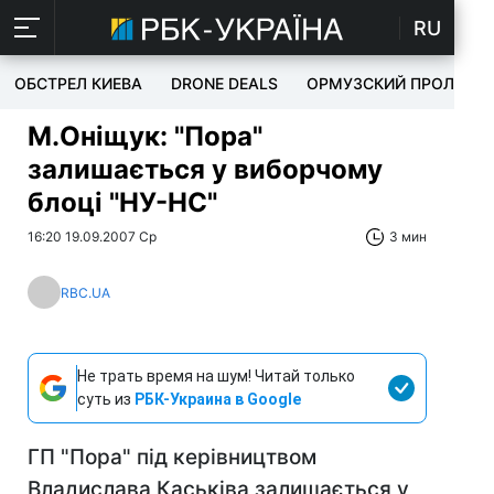
RU
ОБСТРЕЛ КИЕВА
DRONE DEALS
ОРМУЗСКИЙ ПРОЛИВ
М.Оніщук: "Пора"
залишається у виборчому
блоці "НУ-НС"
16:20 19.09.2007 Ср
3 мин
RBC.UA
Не трать время на шум! Читай только
суть из
РБК-Украина в Google
ГП "Пора" під керівництвом
Владислава Каськіва залишається у