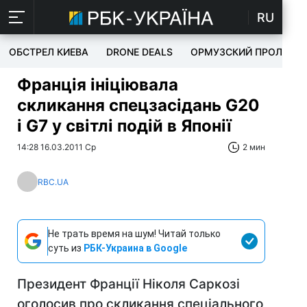
RU
ОБСТРЕЛ КИЕВА
DRONE DEALS
ОРМУЗСКИЙ ПРОЛИВ
Франція ініціювала
скликання спецзасідань G20
і G7 у світлі подій в Японії
14:28 16.03.2011 Ср
2 мин
RBC.UA
Не трать время на шум! Читай только
суть из
РБК-Украина в Google
Президент Франції Ніколя Саркозі
оголосив про скликання спеціального