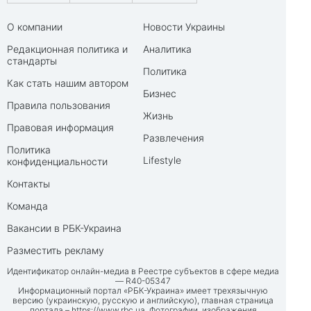
О компании
Новости Украины
Редакционная политика и
Аналитика
стандарты
Политика
Как стать нашим автором
Бизнес
Правила пользования
Жизнь
Правовая информация
Развлечения
Политика
Lifestyle
конфиденциальности
Контакты
Команда
Вакансии в РБК-Украина
Разместить рекламу
Идентификатор онлайн-медиа в Реестре субъектов в сфере медиа
— R40-05347
Информационный портал «РБК-Украина» имеет трехязычную
версию (украинскую, русскую и английскую), главная страница
портала –
https://www.rbc.ua
. Фотографии, изображения