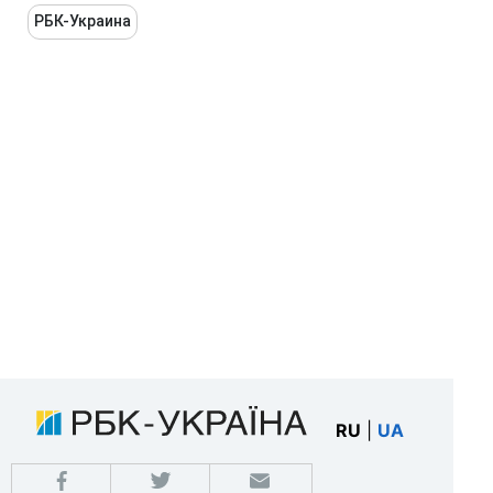
РБК-Украина
RU
|
UA