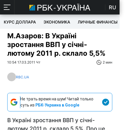
RU
КУРС ДОЛЛАРА
ЭКОНОМИКА
ЛИЧНЫЕ ФИНАНСЫ
T
М.Азаров: В Україні
зростання ВВП у січні-
лютому 2011 р. склало 5,5%
10:54 17.03.2011 Чт
2 мин
RBC.UA
Не трать время на шум! Читай только
суть из
РБК-Украина в Google
В Україні зростання ВВП у січні-
лютому 2011 р. склало 5,5%. Про це