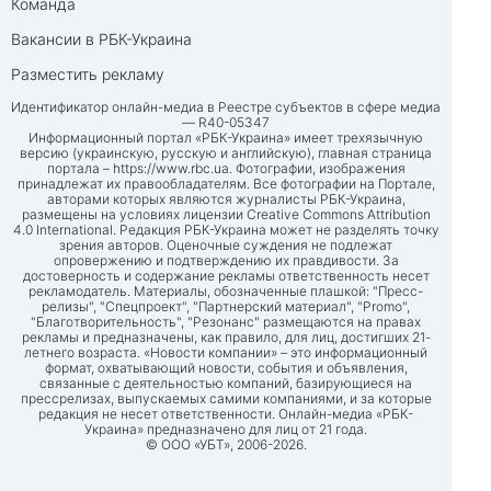
Команда
Вакансии в РБК-Украина
Разместить рекламу
Идентификатор онлайн-медиа в Реестре субъектов в сфере медиа
— R40-05347
Информационный портал «РБК-Украина» имеет трехязычную
версию (украинскую, русскую и английскую), главная страница
портала –
https://www.rbc.ua
. Фотографии, изображения
принадлежат их правообладателям. Все фотографии на Портале,
авторами которых являются журналисты РБК-Украина,
размещены на условиях лицензии Creative Commons Attribution
4.0 International. Редакция РБК-Украина может не разделять точку
зрения авторов. Оценочные суждения не подлежат
опровержению и подтверждению их правдивости. За
достоверность и содержание рекламы ответственность несет
рекламодатель. Материалы, обозначенные плашкой: "Пресс-
релизы", "Спецпроект", "Партнерский материал", "Promo",
"Благотворительность", "Резонанс" размещаются на правах
рекламы и предназначены, как правило, для лиц, достигших 21-
летнего возраста. «Новости компании» – это информационный
формат, охватывающий новости, события и объявления,
связанные с деятельностью компаний, базирующиеся на
прессрелизах, выпускаемых самими компаниями, и за которые
редакция не несет ответственности. Онлайн-медиа «РБК-
Украина» предназначено для лиц от 21 года.
© ООО «УБТ», 2006-2026.