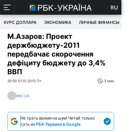
RU
КУРС ДОЛЛАРА
ЭКОНОМИКА
ЛИЧНЫЕ ФИНАНСЫ
T
М.Азаров: Проект
держбюджету-2011
передбачає скорочення
дефіциту бюджету до 3,4%
ВВП
20:50 01.10.2010 Пт
3 мин
RBC.UA
Не трать время на шум! Читай только
суть из
РБК-Украина в Google