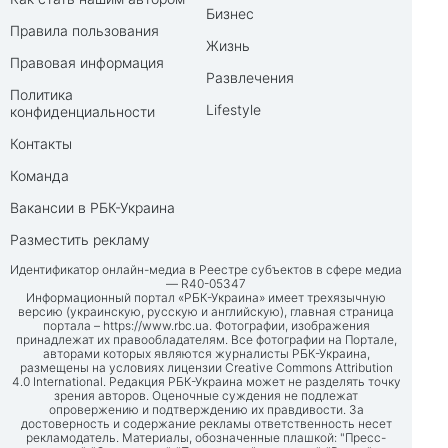
Бизнес
Правила пользования
Жизнь
Правовая информация
Развлечения
Политика
Lifestyle
конфиденциальности
Контакты
Команда
Вакансии в РБК-Украина
Разместить рекламу
Идентификатор онлайн-медиа в Реестре субъектов в сфере медиа
— R40-05347
Информационный портал «РБК-Украина» имеет трехязычную
версию (украинскую, русскую и английскую), главная страница
портала –
https://www.rbc.ua
. Фотографии, изображения
принадлежат их правообладателям. Все фотографии на Портале,
авторами которых являются журналисты РБК-Украина,
размещены на условиях лицензии Creative Commons Attribution
4.0 International. Редакция РБК-Украина может не разделять точку
зрения авторов. Оценочные суждения не подлежат
опровержению и подтверждению их правдивости. За
достоверность и содержание рекламы ответственность несет
рекламодатель. Материалы, обозначенные плашкой: "Пресс-