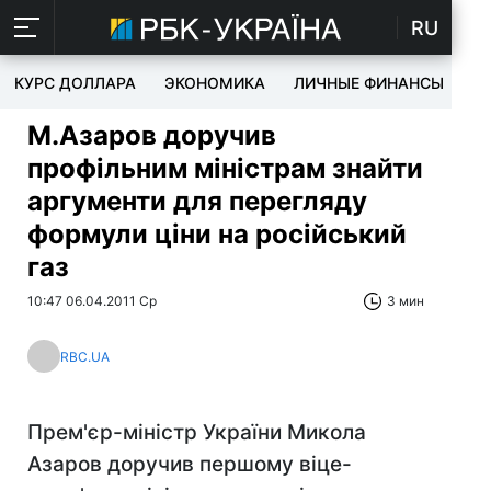
RU
КУРС ДОЛЛАРА
ЭКОНОМИКА
ЛИЧНЫЕ ФИНАНСЫ
T
М.Азаров доручив
профільним міністрам знайти
аргументи для перегляду
формули ціни на російський
газ
10:47 06.04.2011 Ср
3 мин
RBC.UA
Прем'єр-міністр України Микола
Азаров доручив першому віце-