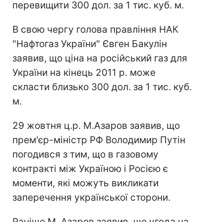
перевищити 300 дол. за 1 тис. куб. м.
В свою чергу голова правління НАК
"Нафтогаз України" Євген Бакулін
заявив, що ціна на російський газ для
України на кінець 2011 р. може
скласти близько 300 дол. за 1 тис. куб.
м.
29 жовтня ц.р. М.Азаров заявив, що
прем'єр-міністр РФ Володимир Путін
погодився з тим, що в газовому
контракті між Україною і Росією є
моменти, які можуть викликати
заперечення української сторони.
Раніше М .Азаров заявив, що угода на