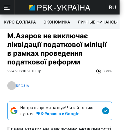
RU
КУРС ДОЛЛАРА
ЭКОНОМИКА
ЛИЧНЫЕ ФИНАНСЫ
T
М.Азаров не виключає
ліквідації податкової міліції
в рамках проведення
податкової реформи
22:45 06.10.2010 Ср
3 мин
RBC.UA
Не трать время на шум! Читай только
суть из
РБК-Украина в Google
Глава уряду не виключає можливості