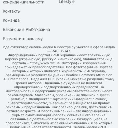
Lifestyle
конфиденциальности
Контакты
Команда
Вакансии в РБК-Украина
Разместить рекламу
Идентификатор онлайн-медиа в Реестре субъектов в сфере медиа
— R40-05347
Информационный портал «РБК-Украина» имеет трехязычную
версию (украинскую, русскую и английскую), главная страница
портала –
https://www.rbc.ua
. Фотографии, изображения
принадлежат их правообладателям. Все фотографии на Портале,
авторами которых являются журналисты РБК-Украина,
размещены на условиях лицензии Creative Commons Attribution
4.0 International. Редакция РБК-Украина может не разделять точку
зрения авторов. Оценочные суждения не подлежат
опровержению и подтверждению их правдивости. За
достоверность и содержание рекламы ответственность несет
рекламодатель. Материалы, обозначенные плашкой: "Пресс-
релизы", "Спецпроект", "Партнерский материал", "Promo",
"Благотворительность", "Резонанс" размещаются на правах
рекламы и предназначены, как правило, для лиц, достигших 21-
летнего возраста. «Новости компании» – это информационный
формат, охватывающий новости, события и объявления,
связанные с деятельностью компаний, базирующиеся на
прессрелизах, выпускаемых самими компаниями, и за которые
редакция не несет ответственности. Онлайн-медиа «РБК-