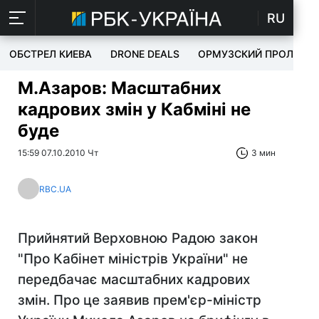
RU
ОБСТРЕЛ КИЕВА
DRONE DEALS
ОРМУЗСКИЙ ПРОЛИВ
М.Азаров: Масштабних
кадрових змін у Кабміні не
буде
15:59 07.10.2010 Чт
3 мин
RBC.UA
Прийнятий Верховною Радою закон
"Про Кабінет міністрів України" не
передбачає масштабних кадрових
змін. Про це заявив прем'єр-міністр