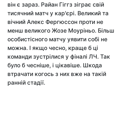
він є зараз. Райан Гіггз зіграє свій
тисячний матч у кар'єрі. Великий та
вічний Алекс Фергюссон проти не
менш великого Жозе Моуріньо. Більш
особистісного матчу уявити собі не
можна. І якщо чесно, краще б ці
команди зустрілися у фіналі ЛЧ. Так
було б чесніше, і цікавіше. Шкода
втрачати когось з них вже на такій
ранній стадії.