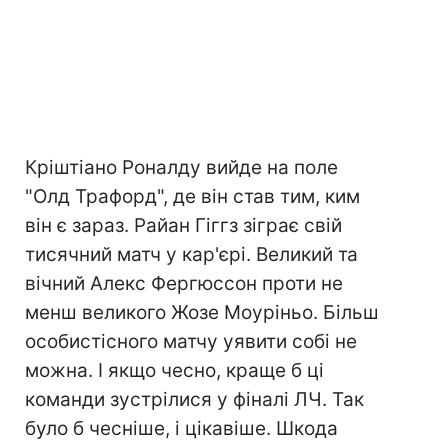
Кріштіано Роналду вийде на поле
"Олд Трафорд", де він став тим, ким
він є зараз. Райан Гіггз зіграє свій
тисячний матч у кар'єрі. Великий та
вічний Алекс Фергюссон проти не
менш великого Жозе Моуріньо. Більш
особистісного матчу уявити собі не
можна. І якщо чесно, краще б ці
команди зустрілися у фіналі ЛЧ. Так
було б чесніше, і цікавіше. Шкода