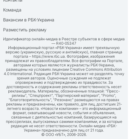
Команда
Вакансии в РБК-Украина
Разместить рекламу
Идентификатор онлайн-медиа в Реестре субъектов в сфере медиа
— R40-05347
Информационный портал «РБК-Украина» имеет трехязычную
версию (украинскую, русскую и английскую), главная страница
портала –
https://www.rbc.ua
. Фотографии, изображения
принадлежат их правообладателям. Все фотографии на Портале,
авторами которых являются журналисты РБК-Украина,
размещены на условиях лицензии Creative Commons Attribution
4.0 International. Редакция РБК-Украина может не разделять точку
зрения авторов. Оценочные суждения не подлежат
опровержению и подтверждению их правдивости. За
достоверность и содержание рекламы ответственность несет
рекламодатель. Материалы, обозначенные плашкой: "Пресс-
релизы", "Спецпроект", "Партнерский материал", "Promo",
"Благотворительность", "Резонанс" размещаются на правах
рекламы и предназначены, как правило, для лиц, достигших 21-
летнего возраста. «Новости компании» – это информационный
формат, охватывающий новости, события и объявления,
связанные с деятельностью компаний, базирующиеся на
прессрелизах, выпускаемых самими компаниями, и за которые
редакция не несет ответственности. Онлайн-медиа «РБК-
Украина» предназначено для лиц от 21 года.
© ООО «УБТ», 2006-2026.