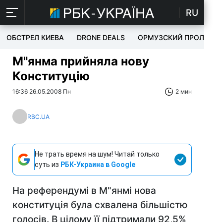
RU
ОБСТРЕЛ КИЕВА
DRONE DEALS
ОРМУЗСКИЙ ПРОЛИВ
М"янма прийняла нову
Конституцію
16:36 26.05.2008 Пн
2 мин
RBC.UA
Не трать время на шум! Читай только
суть из
РБК-Украина в Google
На референдумі в М"янмі нова
конституція була схвалена більшістю
голосів. В цілому її підтримали 92,5%