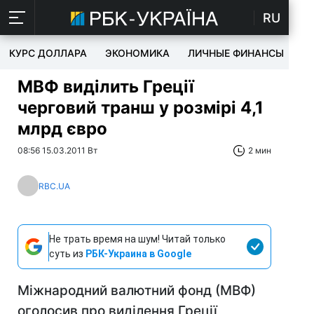
RU
КУРС ДОЛЛАРА
ЭКОНОМИКА
ЛИЧНЫЕ ФИНАНСЫ
T
МВФ виділить Греції
черговий транш у розмірі 4,1
млрд євро
08:56 15.03.2011 Вт
2 мин
RBC.UA
Не трать время на шум! Читай только
суть из
РБК-Украина в Google
Міжнародний валютний фонд (МВФ)
оголосив про виділення Греції