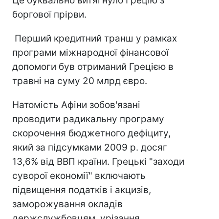
Це буквально витягнуло Грецію з
боргової прірви.
Перший кредитний транш у рамках
програми міжнародної фінансової
допомоги був отриманий Грецією в
травні на суму 20 млрд євро.
Натомість Афіни зобов'язані
проводити радикальну програму
скорочення бюджетного дефіциту,
який за підсумками 2009 р. досяг
13,6% від ВВП країни. Грецькі "заходи
суворої економії" включають
підвищення податків і акцизів,
заморожування окладів
держслужбовцям, урізання