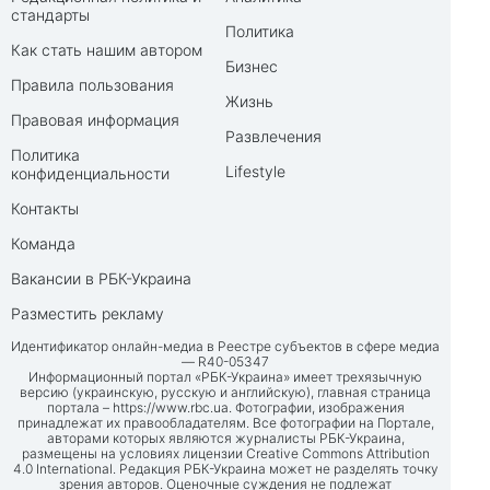
стандарты
Политика
Как стать нашим автором
Бизнес
Правила пользования
Жизнь
Правовая информация
Развлечения
Политика
Lifestyle
конфиденциальности
Контакты
Команда
Вакансии в РБК-Украина
Разместить рекламу
Идентификатор онлайн-медиа в Реестре субъектов в сфере медиа
— R40-05347
Информационный портал «РБК-Украина» имеет трехязычную
версию (украинскую, русскую и английскую), главная страница
портала –
https://www.rbc.ua
. Фотографии, изображения
принадлежат их правообладателям. Все фотографии на Портале,
авторами которых являются журналисты РБК-Украина,
размещены на условиях лицензии Creative Commons Attribution
4.0 International. Редакция РБК-Украина может не разделять точку
зрения авторов. Оценочные суждения не подлежат