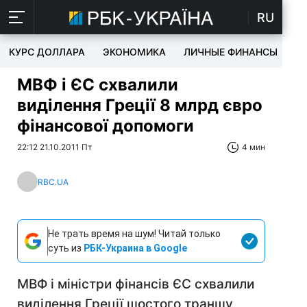
RU
КУРС ДОЛЛАРА
ЭКОНОМИКА
ЛИЧНЫЕ ФИНАНСЫ
T
МВФ і ЄС схвалили
виділення Греції 8 млрд євро
фінансової допомоги
22:12 21.10.2011 Пт
4 мин
RBC.UA
Не трать время на шум! Читай только
суть из
РБК-Украина в Google
МВФ і міністри фінансів ЄС схвалили
виділення Греції шостого траншу