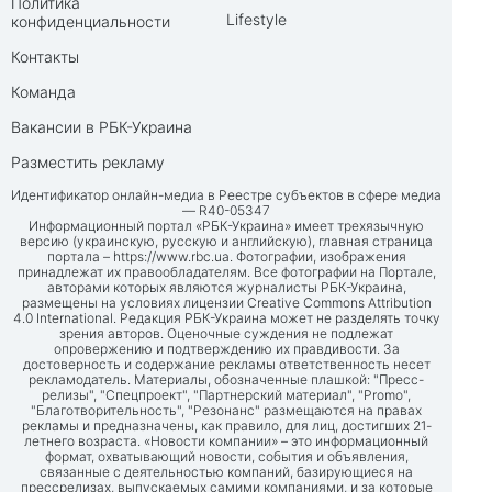
Политика
Lifestyle
конфиденциальности
Контакты
Команда
Вакансии в РБК-Украина
Разместить рекламу
Идентификатор онлайн-медиа в Реестре субъектов в сфере медиа
— R40-05347
Информационный портал «РБК-Украина» имеет трехязычную
версию (украинскую, русскую и английскую), главная страница
портала –
https://www.rbc.ua
. Фотографии, изображения
принадлежат их правообладателям. Все фотографии на Портале,
авторами которых являются журналисты РБК-Украина,
размещены на условиях лицензии Creative Commons Attribution
4.0 International. Редакция РБК-Украина может не разделять точку
зрения авторов. Оценочные суждения не подлежат
опровержению и подтверждению их правдивости. За
достоверность и содержание рекламы ответственность несет
рекламодатель. Материалы, обозначенные плашкой: "Пресс-
релизы", "Спецпроект", "Партнерский материал", "Promo",
"Благотворительность", "Резонанс" размещаются на правах
рекламы и предназначены, как правило, для лиц, достигших 21-
летнего возраста. «Новости компании» – это информационный
формат, охватывающий новости, события и объявления,
связанные с деятельностью компаний, базирующиеся на
прессрелизах, выпускаемых самими компаниями, и за которые