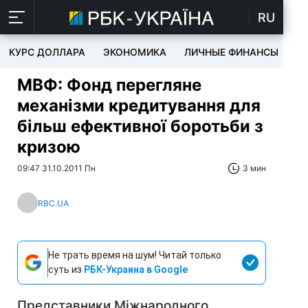
RU
КУРС ДОЛЛАРА
ЭКОНОМИКА
ЛИЧНЫЕ ФИНАНСЫ
T
МВФ: Фонд перегляне
механізми кредитування для
більш ефективної боротьби з
кризою
09:47 31.10.2011 Пн
3 мин
RBC.UA
Не трать время на шум! Читай только
суть из
РБК-Украина в Google
Представники Міжнародного