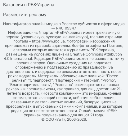
Вакансии в РБК-Украина
Разместить рекламу
Идентификатор онлайн-медиа в Реестре субъектов в сфере медиа
— R40-05347
Информационный портал «РБК-Украина» имеет трехязычную
версию (украинскую, русскую и английскую), главная страница
портала –
https://www.rbc.ua
. Фотографии, изображения
принадлежат их правообладателям. Все фотографии на Портале,
авторами которых являются журналисты РБК-Украина,
размещены на условиях лицензии Creative Commons Attribution
4.0 International. Редакция РБК-Украина может не разделять точку
зрения авторов. Оценочные суждения не подлежат
опровержению и подтверждению их правдивости. За
достоверность и содержание рекламы ответственность несет
рекламодатель. Материалы, обозначенные плашкой: "Пресс-
релизы", "Спецпроект", "Партнерский материал", "Promo",
"Благотворительность", "Резонанс" размещаются на правах
рекламы и предназначены, как правило, для лиц, достигших 21-
летнего возраста. «Новости компании» – это информационный
формат, охватывающий новости, события и объявления,
связанные с деятельностью компаний, базирующиеся на
прессрелизах, выпускаемых самими компаниями, и за которые
редакция не несет ответственности. Онлайн-медиа «РБК-
Украина» предназначено для лиц от 21 года.
© ООО «УБТ», 2006-2026.