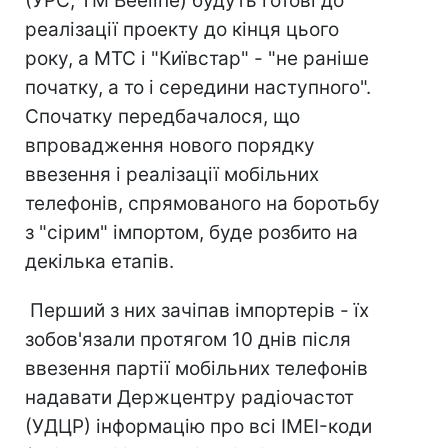
(УРС; ТМ Beeline) будуть готові до
реалізації проекту до кінця цього
року, а МТС і "Київстар" - "не раніше
початку, а то і середини наступного".
Спочатку передбачалося, що
впровадження нового порядку
ввезення і реалізації мобільних
телефонів, спрямованого на боротьбу
з "сірим" імпортом, буде розбито на
декілька етапів.
Перший з них зачіпав імпортерів - їх
зобов'язали протягом 10 днів після
ввезення партії мобільних телефонів
надавати Держцентру радіочастот
(УДЦР) інформацію про всі IMEI-коди