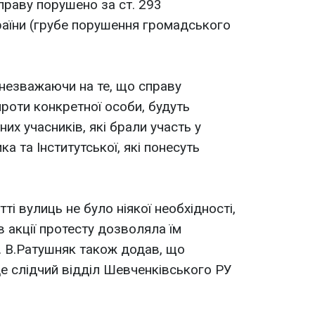
праву порушено за ст. 293
раїни (грубе порушення громадського
 незважаючи на те, що справу
проти конкретної особи, будуть
их учасників, які брали участь у
а та Інститутської, які понесуть
ті вулиць не було ніякої необхідності,
в акції протесту дозволяла їм
. В.Ратушняк також додав, що
де слідчий відділ Шевченківського РУ