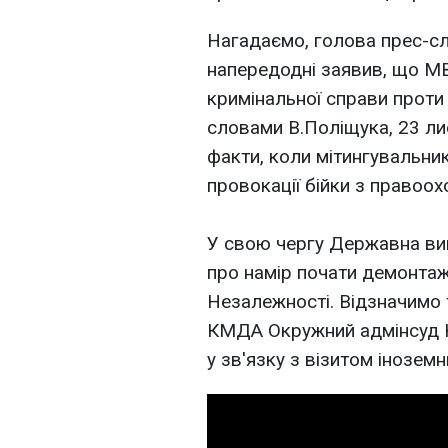
Нагадаємо, голова прес-
напередодні заявив, що М
кримінальної справи проти 
словами В.Поліщука, 23 л
факти, коли мітингувальни
провокації бійки з правоо
У свою чергу Державна ви
про намір почати демонтаж
Незалежності. Відзначимо
КМДА Окружний адмінсуд К
у зв'язку з візитом інозем