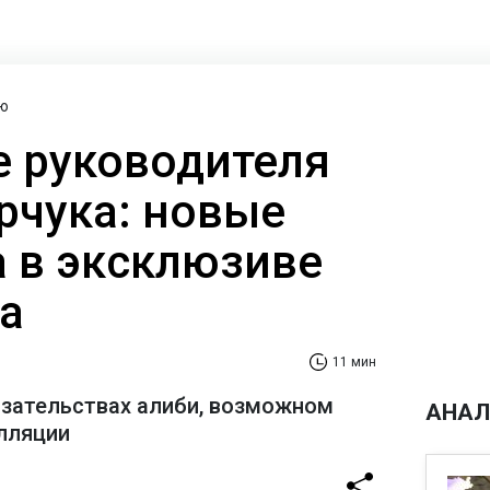
ю
 руководителя
рчука: новые
а в эксклюзиве
а
11 мин
азательствах алиби, возможном
АНАЛ
лляции