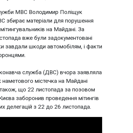
служби МВС Володимир Поліщук
ВС збирає матеріали для порушення
мітингувальників на Майдані. За
истопада вже були задокументовані
ки завдали шкоди автомобілям, і факти
хоронцями.
конавча служба (ДВС) вчора заявляла
 наметового містечка на Майдані
 також, що 22 листопада за позовом
иєва заборонив проведення мітингів
них делегацій з 22 до 26 листопада.