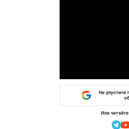
Не упустите 
об
Или читайте