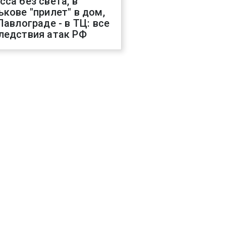
сса без света, в
ькове "прилет" в дом,
 Павлограде - в ТЦ: все
ледствия атак РФ