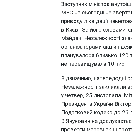
Заступник міністра внутрі
МВС на сьогодні не зверт
приводу ліквідації намето
в Києві. За його словами, 
Майдані Незалежності знач
організаторами акцій і дея
планувалося близько 120 ти
не перевищувала 10 тис.
Відзначимо, напередодні о
Незалежності закликали вс
у четвер, 25 листопада. М
Президента України Віктор
Податковий кодекс до 26 л
В.Янукович не дослухається
провести масові акції протест