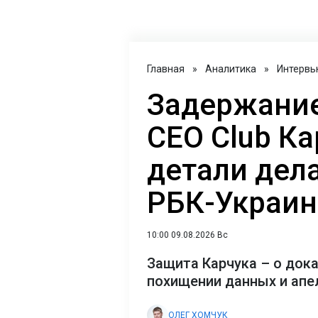
Главная
»
Аналитика
»
Интервь
Задержание
CEO Club Ка
детали дел
РБК-Украин
10:00 09.08.2026 Вс
Защита Карчука – о док
похищении данных и апе
ОЛЕГ ХОМЧУК