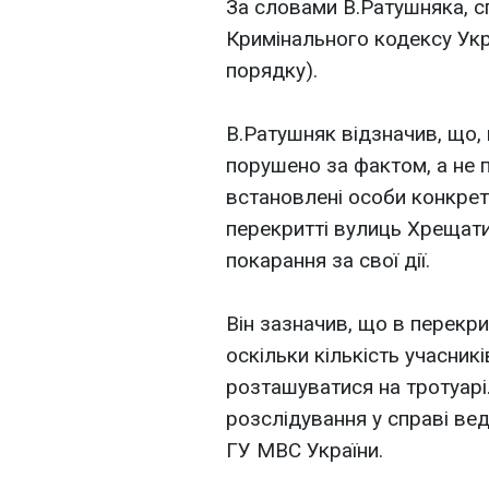
За словами В.Ратушняка, с
Кримінального кодексу Ук
порядку).
В.Ратушняк відзначив, що,
порушено за фактом, а не 
встановлені особи конкретн
перекритті вулиць Хрещатик
покарання за свої дії.
Він зазначив, що в перекрит
оскільки кількість учасникі
розташуватися на тротуарі
розслідування у справі ве
ГУ МВС України.