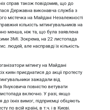
шніх справ також повідомив, що до
алася Державна виконавча служба з
вого містечка на Майдані Незалежності
справжня кількість мітингувальників на
но менша, ніж та, що була заявлена
кими ЗМІ. Зокрема, на 22 листопада
с. людей, але насправді їх кількість
рганізатори мітингу на Майдані
іх киян приєднатися до акції протесту
ітингувальники зажадали від
а Януковича повністю ветувати
истопада включно. У разі, якщо
 до їхніх вимог, підприємці обіцяють
у по всій країні, в т.ч. і в Києві.