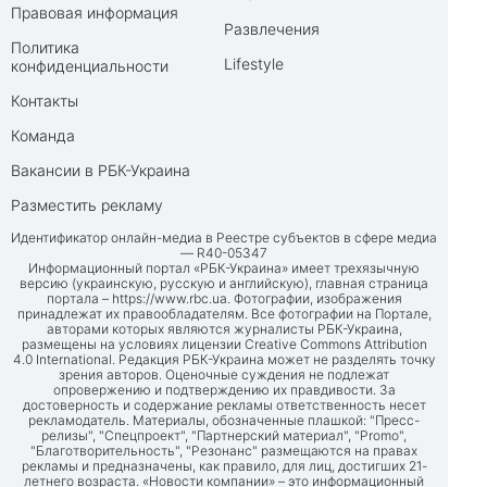
Правовая информация
Развлечения
Политика
Lifestyle
конфиденциальности
Контакты
Команда
Вакансии в РБК-Украина
Разместить рекламу
Идентификатор онлайн-медиа в Реестре субъектов в сфере медиа
— R40-05347
Информационный портал «РБК-Украина» имеет трехязычную
версию (украинскую, русскую и английскую), главная страница
портала –
https://www.rbc.ua
. Фотографии, изображения
принадлежат их правообладателям. Все фотографии на Портале,
авторами которых являются журналисты РБК-Украина,
размещены на условиях лицензии Creative Commons Attribution
4.0 International. Редакция РБК-Украина может не разделять точку
зрения авторов. Оценочные суждения не подлежат
опровержению и подтверждению их правдивости. За
достоверность и содержание рекламы ответственность несет
рекламодатель. Материалы, обозначенные плашкой: "Пресс-
релизы", "Спецпроект", "Партнерский материал", "Promo",
"Благотворительность", "Резонанс" размещаются на правах
рекламы и предназначены, как правило, для лиц, достигших 21-
летнего возраста. «Новости компании» – это информационный