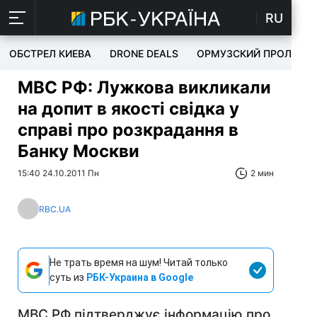
RU
ОБСТРЕЛ КИЕВА
DRONE DEALS
ОРМУЗСКИЙ ПРОЛИВ
МВС РФ: Лужкова викликали
на допит в якості свідка у
справі про розкрадання в
Банку Москви
15:40 24.10.2011 Пн
2 мин
RBC.UA
Не трать время на шум! Читай только
суть из
РБК-Украина в Google
МВС РФ підтверджує інформацію про