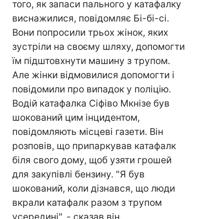
того, як запаси пального у катафалку
виснажилися, повідомляє Бі-бі-сі.
Вони попросили трьох жінок, яких
зустріли на своєму шляху, допомогти
їм підштовхнути машину з трупом.
Але жінки відмовилися допомогти і
повідомили про випадок у поліцію.
Водій катафалка Сіфіво Мкнізе був
шокований цим інцидентом,
повідомляють місцеві газети. Він
розповів, що припаркував катафалк
біля свого дому, щоб узяти грошей
для закупівлі бензину. "Я був
шокований, коли дізнався, що люди
вкрали катафалк разом з трупом
усередині", - сказав він.