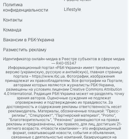
Политика
Lifestyle
конфиденциальности
Контакты
Команда
Вакансии в РБК-Украина
Разместить рекламу
Идентификатор онлайн-медиа в Реестре субъектов в сфере медиа
— R40-05347
Информационный портал «РБК-Украина» имеет трехязычную
версию (украинскую, русскую и английскую), главная страница
портала –
https://www.rbc.ua
. Фотографии, изображения
принадлежат их правообладателям. Все фотографии на Портале,
авторами которых являются журналисты РБК-Украина,
размещены на условиях лицензии Creative Commons Attribution
4.0 International. Редакция РБК-Украина может не разделять точку
зрения авторов. Оценочные суждения не подлежат
опровержению и подтверждению их правдивости. За
достоверность и содержание рекламы ответственность несет
рекламодатель. Материалы, обозначенные плашкой: "Пресс-
релизы", "Спецпроект", "Партнерский материал", "Promo",
"Благотворительность", "Резонанс" размещаются на правах
рекламы и предназначены, как правило, для лиц, достигших 21-
летнего возраста. «Новости компании» – это информационный
формат, охватывающий новости, события и объявления,
связанные с деятельностью компаний, базирующиеся на