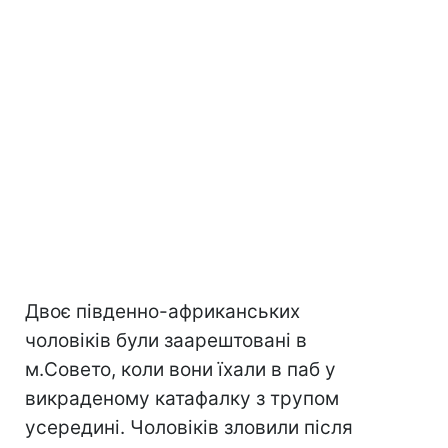
Двоє південно-африканських
чоловіків були заарештовані в
м.Совето, коли вони їхали в паб у
викраденому катафалку з трупом
усередині. Чоловіків зловили після