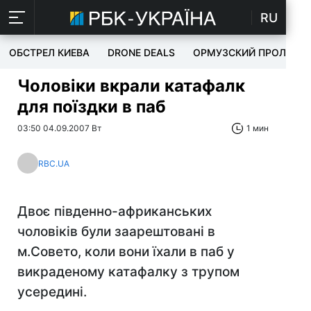
RU
ОБСТРЕЛ КИЕВА
DRONE DEALS
ОРМУЗСКИЙ ПРОЛИВ
Чоловіки вкрали катафалк
для поїздки в паб
03:50 04.09.2007 Вт
1 мин
RBC.UA
Двоє південно-африканських
чоловіків були заарештовані в
м.Совето, коли вони їхали в паб у
викраденому катафалку з трупом
усередині.