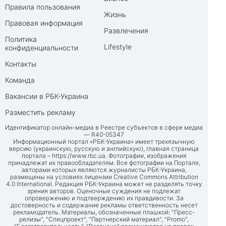
Правила пользования
Жизнь
Правовая информация
Развлечения
Политика
Lifestyle
конфиденциальности
Контакты
Команда
Вакансии в РБК-Украина
Разместить рекламу
Идентификатор онлайн-медиа в Реестре субъектов в сфере медиа
— R40-05347
Информационный портал «РБК-Украина» имеет трехязычную
версию (украинскую, русскую и английскую), главная страница
портала –
https://www.rbc.ua
. Фотографии, изображения
принадлежат их правообладателям. Все фотографии на Портале,
авторами которых являются журналисты РБК-Украина,
размещены на условиях лицензии Creative Commons Attribution
4.0 International. Редакция РБК-Украина может не разделять точку
зрения авторов. Оценочные суждения не подлежат
опровержению и подтверждению их правдивости. За
достоверность и содержание рекламы ответственность несет
рекламодатель. Материалы, обозначенные плашкой: "Пресс-
релизы", "Спецпроект", "Партнерский материал", "Promo",