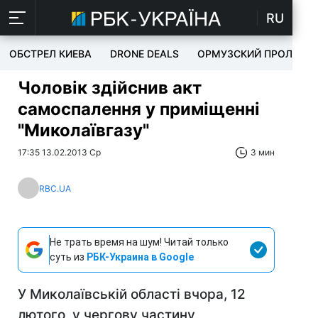
RU
ОБСТРЕЛ КИЕВА
DRONE DEALS
ОРМУЗСКИЙ ПРОЛИВ
Чоловік здійснив акт
самоспалення у приміщенні
"Миколаївгазу"
17:35 13.02.2013 Ср
3 мин
RBC.UA
Не трать время на шум! Читай только
суть из
РБК-Украина в Google
У Миколаївській області вчора, 12
лютого, у чергову частину