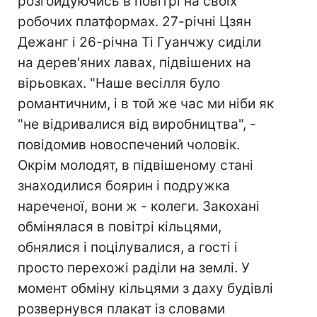
розгойдуючись в повітрі на своїх
робочих платформах. 27-річні Цзян
Дежанг і 26-річна Ті Гуанчжу сиділи
на дерев'яних лавах, підвішених на
вірьовках. "Наше весілля було
романтичним, і в той же час ми ніби як
"не відривалися від виробництва", -
повідомив новоспечений чоловік.
Окрім молодят, в підвішеному стані
знаходилися боярин і подружка
нареченої, вони ж - колеги. Закохані
обмінялася в повітрі кільцями,
обнялися і поцілувалися, а гості і
просто перехожі раділи на землі. У
момент обміну кільцями з даху будівлі
розвернувся плакат із словами