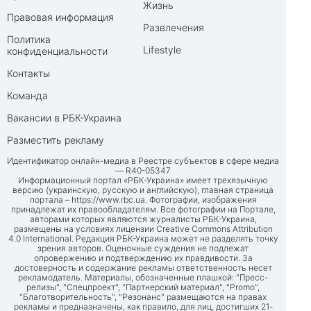
Жизнь
Правовая информация
Развлечения
Политика
Lifestyle
конфиденциальности
Контакты
Команда
Вакансии в РБК-Украина
Разместить рекламу
Идентификатор онлайн-медиа в Реестре субъектов в сфере медиа
— R40-05347
Информационный портал «РБК-Украина» имеет трехязычную
версию (украинскую, русскую и английскую), главная страница
портала –
https://www.rbc.ua
. Фотографии, изображения
принадлежат их правообладателям. Все фотографии на Портале,
авторами которых являются журналисты РБК-Украина,
размещены на условиях лицензии Creative Commons Attribution
4.0 International. Редакция РБК-Украина может не разделять точку
зрения авторов. Оценочные суждения не подлежат
опровержению и подтверждению их правдивости. За
достоверность и содержание рекламы ответственность несет
рекламодатель. Материалы, обозначенные плашкой: "Пресс-
релизы", "Спецпроект", "Партнерский материал", "Promo",
"Благотворительность", "Резонанс" размещаются на правах
рекламы и предназначены, как правило, для лиц, достигших 21-