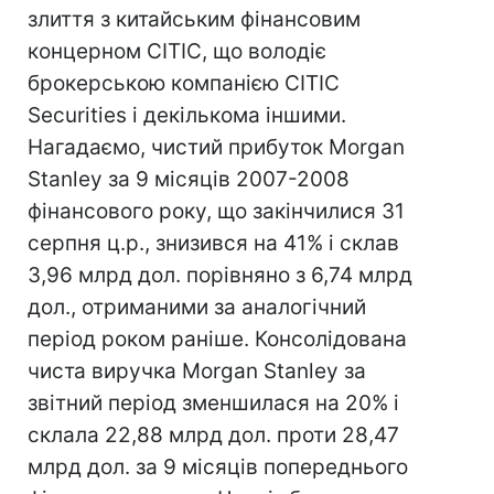
злиття з китайським фінансовим
концерном CITIC, що володіє
брокерською компанією CITIC
Securities і декількома іншими.
Нагадаємо, чистий прибуток Morgan
Stanley за 9 місяців 2007-2008
фінансового року, що закінчилися 31
серпня ц.р., знизився на 41% і склав
3,96 млрд дол. порівняно з 6,74 млрд
дол., отриманими за аналогічний
період роком раніше. Консолідована
чиста виручка Morgan Stanley за
звітний період зменшилася на 20% і
склала 22,88 млрд дол. проти 28,47
млрд дол. за 9 місяців попереднього