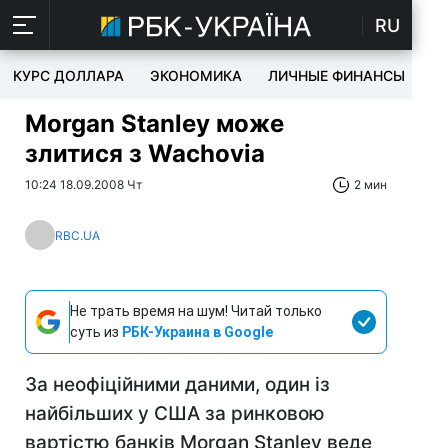
RU
КУРС ДОЛЛАРА
ЭКОНОМИКА
ЛИЧНЫЕ ФИНАНСЫ
T
Morgan Stanley може
злитися з Wachovia
10:24 18.09.2008 Чт
2 мин
RBC.UA
Не трать время на шум! Читай только
суть из
РБК-Украина в Google
За неофіційними даними, один із
найбільших у США за ринковою
вартістю банків Morgan Stanley веде