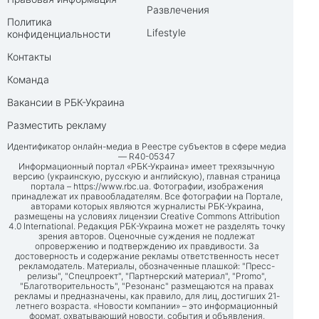
Развлечения
Политика
Lifestyle
конфиденциальности
Контакты
Команда
Вакансии в РБК-Украина
Разместить рекламу
Идентификатор онлайн-медиа в Реестре субъектов в сфере медиа
— R40-05347
Информационный портал «РБК-Украина» имеет трехязычную
версию (украинскую, русскую и английскую), главная страница
портала –
https://www.rbc.ua
. Фотографии, изображения
принадлежат их правообладателям. Все фотографии на Портале,
авторами которых являются журналисты РБК-Украина,
размещены на условиях лицензии Creative Commons Attribution
4.0 International. Редакция РБК-Украина может не разделять точку
зрения авторов. Оценочные суждения не подлежат
опровержению и подтверждению их правдивости. За
достоверность и содержание рекламы ответственность несет
рекламодатель. Материалы, обозначенные плашкой: "Пресс-
релизы", "Спецпроект", "Партнерский материал", "Promo",
"Благотворительность", "Резонанс" размещаются на правах
рекламы и предназначены, как правило, для лиц, достигших 21-
летнего возраста. «Новости компании» – это информационный
формат, охватывающий новости, события и объявления,