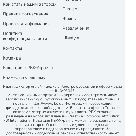
Как стать нашим автором
Бизнес
Правила пользования
Жизнь
Правовая информация
Развлечения
Политика
Lifestyle
конфиденциальности
Контакты
Команда
Вакансии в РБК-Украина
Разместить рекламу
Идентификатор онлайн-медиа в Реестре субъектов в сфере медиа
— R40-05347
Информационный портал «РБК-Украина» имеет трехязычную
версию (украинскую, русскую и английскую), главная страница
портала –
https://www.rbc.ua
. Фотографии, изображения
принадлежат их правообладателям. Все фотографии на Портале,
авторами которых являются журналисты РБК-Украина,
размещены на условиях лицензии Creative Commons Attribution
4.0 International. Редакция РБК-Украина может не разделять точку
зрения авторов. Оценочные суждения не подлежат
опровержению и подтверждению их правдивости. За
достоверность и содержание рекламы ответственность несет