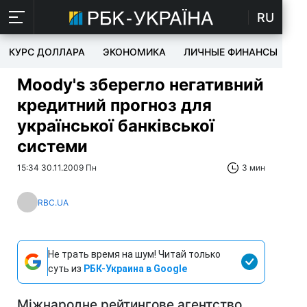
RU
КУРС ДОЛЛАРА
ЭКОНОМИКА
ЛИЧНЫЕ ФИНАНСЫ
T
Moody's зберегло негативний
кредитний прогноз для
української банківської
системи
15:34 30.11.2009 Пн
3 мин
RBC.UA
Не трать время на шум! Читай только
суть из
РБК-Украина в Google
Міжнародне рейтингове агентство