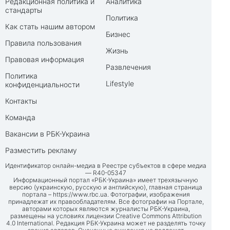
Редакционная политика и
Аналитика
стандарты
Политика
Как стать нашим автором
Бизнес
Правила пользования
Жизнь
Правовая информация
Развлечения
Политика
Lifestyle
конфиденциальности
Контакты
Команда
Вакансии в РБК-Украина
Разместить рекламу
Идентификатор онлайн-медиа в Реестре субъектов в сфере медиа
— R40-05347
Информационный портал «РБК-Украина» имеет трехязычную
версию (украинскую, русскую и английскую), главная страница
портала –
https://www.rbc.ua
. Фотографии, изображения
принадлежат их правообладателям. Все фотографии на Портале,
авторами которых являются журналисты РБК-Украина,
размещены на условиях лицензии Creative Commons Attribution
4.0 International. Редакция РБК-Украина может не разделять точку