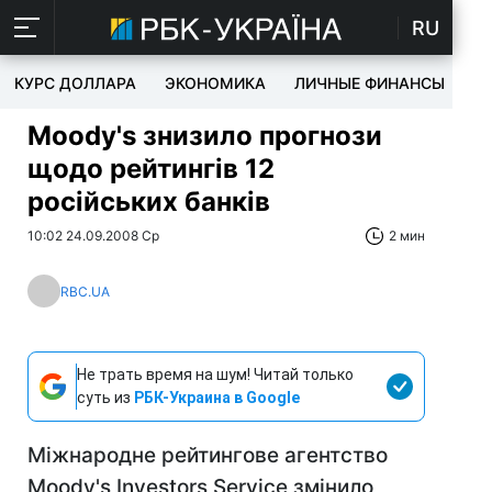
RU
КУРС ДОЛЛАРА
ЭКОНОМИКА
ЛИЧНЫЕ ФИНАНСЫ
T
Moody's знизило прогнози
щодо рейтингів 12
російських банків
10:02 24.09.2008 Ср
2 мин
RBC.UA
Не трать время на шум! Читай только
суть из
РБК-Украина в Google
Міжнародне рейтингове агентство
Moody's Investors Service змінило