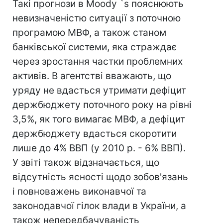
Такі прогнози в Moody `s пояснюють
невизначеністю ситуації з поточною
програмою МВФ, а також станом
банківської системи, яка страждає
через зростання частки проблемних
активів. В агентстві вважають, що
уряду не вдасться утримати дефіцит
держбюджету поточного року на рівні
3,5%, як того вимагає МВФ, а дефіцит
держбюджету вдасться скоротити
лише до 4% ВВП (у 2010 р. - 6% ВВП).
У звіті також відзначається, що
відсутність ясності щодо зобов'язань
і повноважень виконавчої та
законодавчої гілок влади в України, а
також непередбачуваність