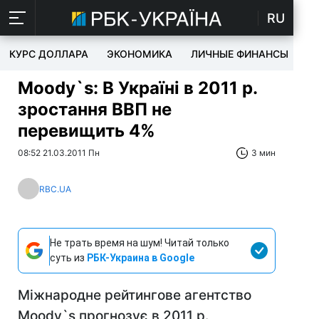
RU
КУРС ДОЛЛАРА
ЭКОНОМИКА
ЛИЧНЫЕ ФИНАНСЫ
T
Moody`s: В Україні в 2011 р.
зростання ВВП не
перевищить 4%
08:52 21.03.2011 Пн
3 мин
RBC.UA
Не трать время на шум! Читай только
суть из
РБК-Украина в Google
Міжнародне рейтингове агентство
Moody`s прогнозує в 2011 р.