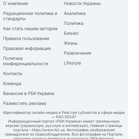
О компании
Новости Украины
Редакционная политика и
Аналитика
стандарты
Политика
Как стать нашим автором
Бизнес
Правила пользования
Жизнь
Правовая информация
Развлечения
Политика
Lifestyle
конфиденциальности
Контакты
Команда
Вакансии в РБК-Украина
Разместить рекламу
Идентификатор онлайн-медиа в Реестре субъектов в сфере медиа
— R40-05347
Информационный портал «РБК-Украина» имеет трехязычную
версию (украинскую, русскую и английскую), главная страница
портала –
https://www.rbc.ua
. Фотографии, изображения
принадлежат их правообладателям. Все фотографии на Портале,
авторами которых являются журналисты РБК-Украина,