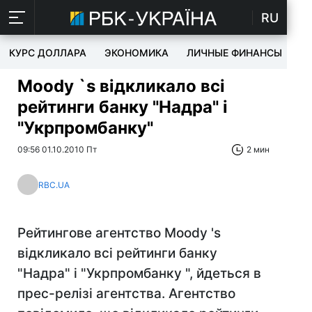
RU
КУРС ДОЛЛАРА
ЭКОНОМИКА
ЛИЧНЫЕ ФИНАНСЫ
T
Moody `s відкликало всі
рейтинги банку "Надра" і
"Укрпромбанку"
09:56 01.10.2010 Пт
2 мин
RBC.UA
Рейтингове агентство Moody 's
відкликало всі рейтинги банку
"Надра" і "Укрпромбанку ", йдеться в
прес-релізі агентства. Агентство