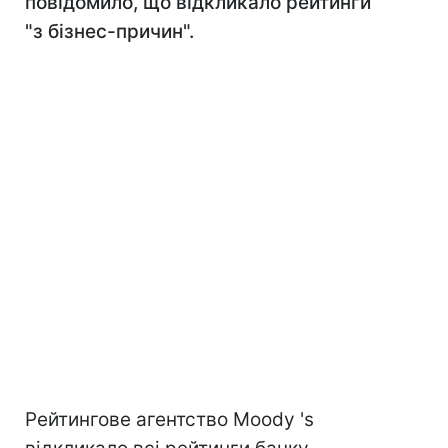
повідомило, що відкликало рейтинги
"з бізнес-причин".
Рейтингове агентство Moody 's