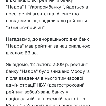
відкликало всі рейтинги банку
"Надра" і "Укрпромбанку ", йдеться в
прес-релізі агентства. Агентство
повідомило, що відкликало рейтинги
"з бізнес-причин".
Нагадаємо, до вчорашнього дня банк
"Надра" мав рейтинг за національною
шкалою B3.ua.
Як відомо, 12 лютого 2009 р. рейтинг
банку "Надра" було знижено Moody 's
після введення в нього тимчасової
адміністрації НБУ (довгостроковий
рейтинг зобов'язань банку у
національній та іноземній валюті - з
B2 до Caa2 і рейтинг за національною