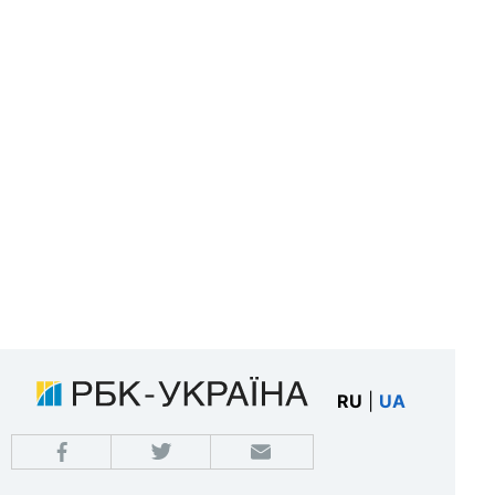
RU
|
UA