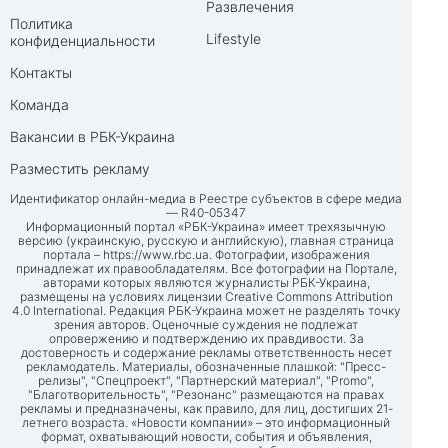
Развлечения
Политика
Lifestyle
конфиденциальности
Контакты
Команда
Вакансии в РБК-Украина
Разместить рекламу
Идентификатор онлайн-медиа в Реестре субъектов в сфере медиа
— R40-05347
Информационный портал «РБК-Украина» имеет трехязычную
версию (украинскую, русскую и английскую), главная страница
портала –
https://www.rbc.ua
. Фотографии, изображения
принадлежат их правообладателям. Все фотографии на Портале,
авторами которых являются журналисты РБК-Украина,
размещены на условиях лицензии Creative Commons Attribution
4.0 International. Редакция РБК-Украина может не разделять точку
зрения авторов. Оценочные суждения не подлежат
опровержению и подтверждению их правдивости. За
достоверность и содержание рекламы ответственность несет
рекламодатель. Материалы, обозначенные плашкой: "Пресс-
релизы", "Спецпроект", "Партнерский материал", "Promo",
"Благотворительность", "Резонанс" размещаются на правах
рекламы и предназначены, как правило, для лиц, достигших 21-
летнего возраста. «Новости компании» – это информационный
формат, охватывающий новости, события и объявления,