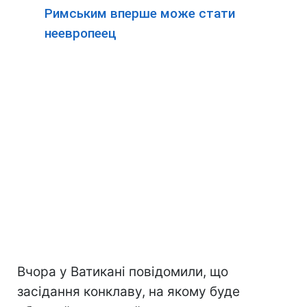
Римським вперше може стати
неевропеец
Вчора у Ватикані повідомили, що
засідання конклаву, на якому буде