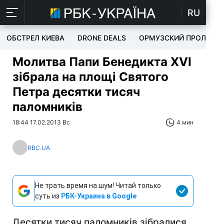
RU
ОБСТРЕЛ КИЕВА
DRONE DEALS
ОРМУЗСКИЙ ПРОЛИВ
Молитва Папи Бенедикта XVI
зібрала на площі Святого
Петра десятки тисяч
паломників
18:44 17.02.2013 Вс
4 мин
RBC.UA
Не трать время на шум! Читай только
суть из
РБК-Украина в Google
Десятки тисяч паломників зібралися