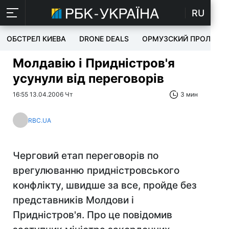
RU
ОБСТРЕЛ КИЕВА
DRONE DEALS
ОРМУЗСКИЙ ПРОЛИВ
Молдавію і Придністров'я
усунули від переговорів
16:55 13.04.2006 Чт
3 мин
RBC.UA
Черговий етап переговорів по
врегулюванню придністровського
конфлікту, швидше за все, пройде без
представників Молдови і
Придністров'я. Про це повідомив