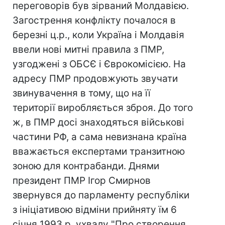
переговорів був зірваний Молдавією.
Загострення конфлікту почалося в
березні ц.р., коли Україна і Молдавія
ввели нові митні правила з ПМР,
узгоджені з ОБСЄ і Єврокомісією. На
адресу ПМР продовжують звучати
звинувачення в тому, що на її
території виробляється зброя. До того
ж, в ПМР досі знаходяться військові
частини РФ, а сама невизнана країна
вважається експертами транзитною
зоною для контрабанди. Днями
президент ПМР Ігор Смирнов
звернувся до парламенту республіки
з ініціативою відміни прийняту їм 6
січня 1993 р. ухвалу "Про створення